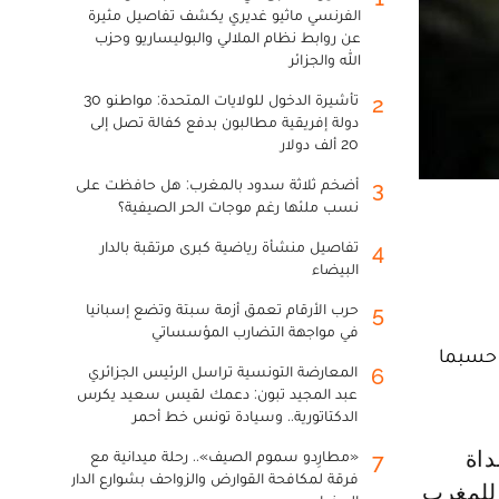
الفرنسي ماثيو غديري يكشف تفاصيل مثيرة
عن روابط نظام الملالي والبوليساريو وحزب
الله والجزائر
تأشيرة الدخول للولايات المتحدة: مواطنو 30
2
دولة إفريقية مطالبون بدفع كفالة تصل إلى
20 ألف دولار
أضخم ثلاثة سدود بالمغرب: هل حافظت على
3
نسب ملئها رغم موجات الحر الصيفية؟
تفاصيل منشأة رياضية كبرى مرتقبة بالدار
4
البيضاء
حرب الأرقام تعمق أزمة سبتة وتضع إسبانيا
5
في مواجهة التضارب المؤسساتي
ماسية المغربية، اليوم الاثنين بمنزله، عن عمر يناهز 92 سنة، حسبما
المعارضة التونسية تراسل الرئيس الجزائري
6
عبد المجيد تبون: دعمك لقيس سعيد يكرس
الدكتاتورية.. وسيادة تونس خط أحمر
«مطارِدو سموم الصيف».. رحلة ميدانية مع
7
فرقة لمكافحة القوارض والزواحف بشوارع الدار
 للمغرب