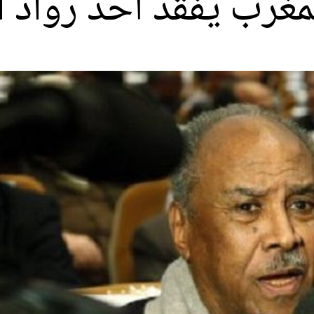
مغرب يفقد أحد رواد ا