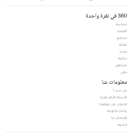
360 في نقرة واحدة
سياسة
اقتصاد
مجتمع
ثقافة
ميديا
Opens in new window
رياضة
مشاهير
دولي
معلومات عنا
من نحن ؟
الأسئلة الأكثر طرحا
للإعلان على موقعنا
بيانات قانونية
للإتصال بنا
أرشيف