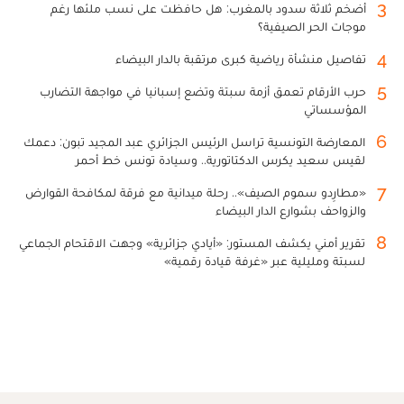
3
أضخم ثلاثة سدود بالمغرب: هل حافظت على نسب ملئها رغم
موجات الحر الصيفية؟
4
تفاصيل منشأة رياضية كبرى مرتقبة بالدار البيضاء
5
حرب الأرقام تعمق أزمة سبتة وتضع إسبانيا في مواجهة التضارب
المؤسساتي
6
المعارضة التونسية تراسل الرئيس الجزائري عبد المجيد تبون: دعمك
لقيس سعيد يكرس الدكتاتورية.. وسيادة تونس خط أحمر
7
«مطارِدو سموم الصيف».. رحلة ميدانية مع فرقة لمكافحة القوارض
والزواحف بشوارع الدار البيضاء
8
تقرير أمني يكشف المستور: «أيادي جزائرية» وجهت الاقتحام الجماعي
لسبتة ومليلية عبر «غرفة قيادة رقمية»