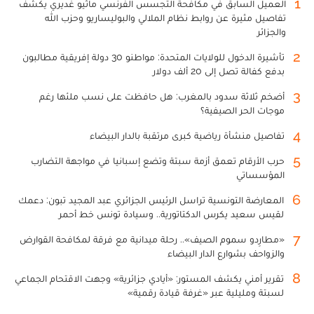
1
العميل السابق في مكافحة التجسس الفرنسي ماثيو غديري يكشف
تفاصيل مثيرة عن روابط نظام الملالي والبوليساريو وحزب الله
والجزائر
2
تأشيرة الدخول للولايات المتحدة: مواطنو 30 دولة إفريقية مطالبون
بدفع كفالة تصل إلى 20 ألف دولار
3
أضخم ثلاثة سدود بالمغرب: هل حافظت على نسب ملئها رغم
موجات الحر الصيفية؟
4
تفاصيل منشأة رياضية كبرى مرتقبة بالدار البيضاء
5
حرب الأرقام تعمق أزمة سبتة وتضع إسبانيا في مواجهة التضارب
المؤسساتي
6
المعارضة التونسية تراسل الرئيس الجزائري عبد المجيد تبون: دعمك
لقيس سعيد يكرس الدكتاتورية.. وسيادة تونس خط أحمر
7
«مطارِدو سموم الصيف».. رحلة ميدانية مع فرقة لمكافحة القوارض
والزواحف بشوارع الدار البيضاء
8
تقرير أمني يكشف المستور: «أيادي جزائرية» وجهت الاقتحام الجماعي
لسبتة ومليلية عبر «غرفة قيادة رقمية»