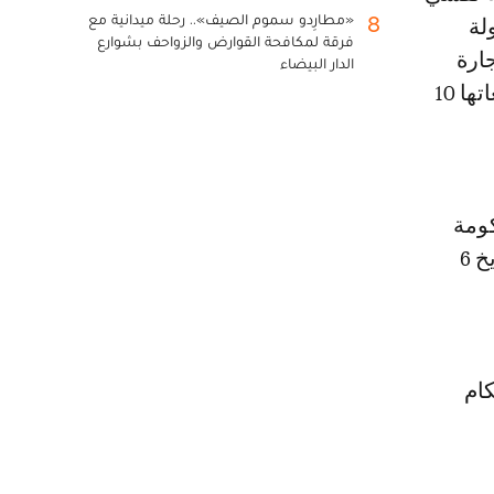
«مطارِدو سموم الصيف».. رحلة ميدانية مع
8
ولة
فرقة لمكافحة القوارض والزواحف بشوارع
ارة
الدار البيضاء
والصناعة والخدمات وغرف الصناعة التقليدية وغرف الصيد البحري وجامعاتها 10
كومة
المملكة المغربية وحكومة جمهورية كولومبيا، الموقع بالرباط وبوغوتا بتاريخ 6
ام