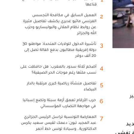
قناعها
العميل السابق في مكافحة التجسس
2
الفرنسي ماثيو غديري يكشف تفاصيل مثيرة
عن روابط نظام الملالي والبوليساريو وحزب
الله والجزائر
تأشيرة الدخول للولايات المتحدة: مواطنو 30
3
دولة إفريقية مطالبون بدفع كفالة تصل إلى
20 ألف دولار
أضخم ثلاثة سدود بالمغرب: هل حافظت على
4
نسب ملئها رغم موجات الحر الصيفية؟
تفاصيل منشأة رياضية كبرى مرتقبة بالدار
5
البيضاء
ر
حرب الأرقام تعمق أزمة سبتة وتضع إسبانيا
6
في مواجهة التضارب المؤسساتي
المعارضة التونسية تراسل الرئيس الجزائري
7
عبد المجيد تبون: دعمك لقيس سعيد يكرس
الدكتاتورية.. وسيادة تونس خط أحمر
ة تفشي