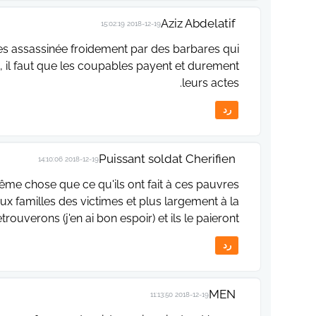
Aziz Abdelatif
2018-12-19 15:02:19
les assassinée froidement par des barbares qui
é, il faut que les coupables payent et durement
leurs actes.
رد
Puissant soldat Cherifien
2018-12-19 14:10:06
même chose que ce qu'ils ont fait à ces pauvres
aux familles des victimes et plus largement à la
verons (j'en ai bon espoir) et ils le paieront !!!!
رد
MEN
2018-12-19 11:13:50