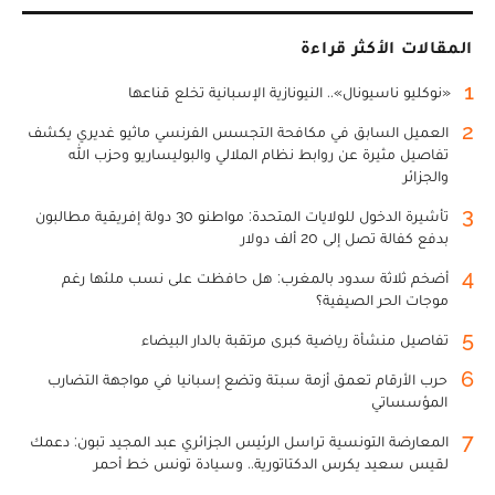
المقالات الأكثر قراءة
1
«نوكليو ناسيونال».. النيونازية الإسبانية تخلع قناعها
2
العميل السابق في مكافحة التجسس الفرنسي ماثيو غديري يكشف
تفاصيل مثيرة عن روابط نظام الملالي والبوليساريو وحزب الله
والجزائر
3
تأشيرة الدخول للولايات المتحدة: مواطنو 30 دولة إفريقية مطالبون
بدفع كفالة تصل إلى 20 ألف دولار
4
أضخم ثلاثة سدود بالمغرب: هل حافظت على نسب ملئها رغم
موجات الحر الصيفية؟
5
تفاصيل منشأة رياضية كبرى مرتقبة بالدار البيضاء
6
حرب الأرقام تعمق أزمة سبتة وتضع إسبانيا في مواجهة التضارب
المؤسساتي
7
المعارضة التونسية تراسل الرئيس الجزائري عبد المجيد تبون: دعمك
لقيس سعيد يكرس الدكتاتورية.. وسيادة تونس خط أحمر