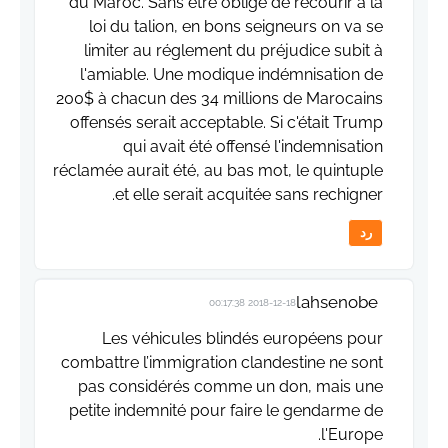
du Maroc. Sans être obligé de recourir à la
loi du talion, en bons seigneurs on va se
limiter au réglement du préjudice subit à
l'amiable. Une modique indémnisation de
200$ à chacun des 34 millions de Marocains
offensés serait acceptable. Si c'était Trump
qui avait été offensé l'indemnisation
réclamée aurait été, au bas mot, le quintuple
et elle serait acquitée sans rechigner.
رد
lahsenobe
2018-12-18 00:17:38
Les véhicules blindés européens pour
combattre l’immigration clandestine ne sont
pas considérés comme un don, mais une
petite indemnité pour faire le gendarme de
l'Europe.