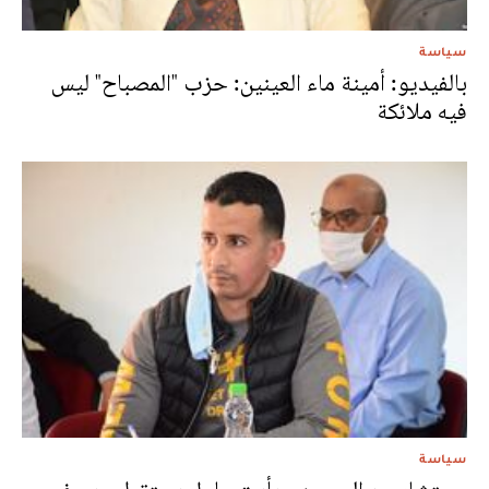
سياسة
بالفيديو: أمينة ماء العينين: حزب "المصباح" ليس
فيه ملائكة
سياسة