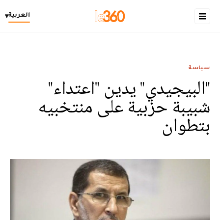
العربية
▾
سياسة
"البيجيدي" يدين "اعتداء"
شبيبة حزبية على منتخبيه
بتطوان