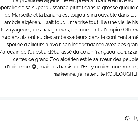
La prostituée algérienne est prête a montré en live son t
poraire de sa superpuissance plutôt dans la grosse gueule d'
de Marseille et la banana est toujours introuvable dans le
Lambda algérien, il sait tout, il maitrise tout, il a une vieille
s voyageurs, des navigateurs, ont combattu l'empire Ottoman 
340 ans, ils ont eu des ambassadeurs dans le continent améric
spoliée d'ailleurs à avoir son indépendance avec des grand
Marocain de l'ouest a débarassé du colon françaoui de 132 an
certes ce grand Zoo algérien est le sauveur des peuples 
d'existence 😂, mais les harkis de l'Est y croient comme fe
harkienne, j'ai retenu le KOULOUGHLI
Il