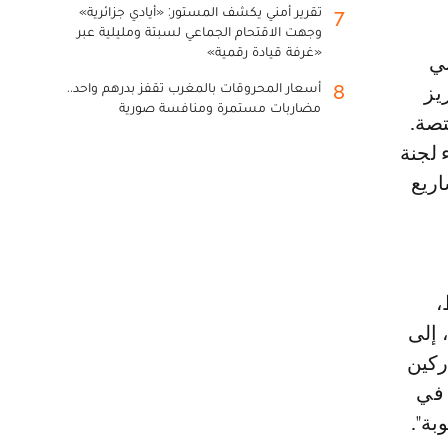
تقرير أمني يكشف المستور: «أيادي جزائرية»
7
وجهت الاقتحام الجماعي لسبتة ومليلية عبر
«غرفة قيادة رقمية»
أسعار المحروقات بالمغرب تقفز بدرهم واحد..
8
يز
مضاربات مستمرة ومنافسة صورية
تصة.
 لجنة
اريع
،
دة، إلى
ركين
 في
ة".