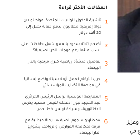
المقالات الأكثر قراءة
تأشيرة الدخول للولايات المتحدة: مواطنو 30
1
دولة إفريقية مطالبون بدفع كفالة تصل إلى
20 ألف دولار
أضخم ثلاثة سدود بالمغرب: هل حافظت على
2
نسب ملئها رغم موجات الحر الصيفية؟
تفاصيل منشأة رياضية كبرى مرتقبة بالدار
3
البيضاء
حرب الأرقام تعمق أزمة سبتة وتضع إسبانيا
4
في مواجهة التضارب المؤسساتي
المعارضة التونسية تراسل الرئيس الجزائري
5
عبد المجيد تبون: دعمك لقيس سعيد يكرس
الدكتاتورية.. وسيادة تونس خط أحمر
«مطارِدو سموم الصيف».. رحلة ميدانية مع
6
وعزيز
فرقة لمكافحة القوارض والزواحف بشوارع
ع في
الدار البيضاء