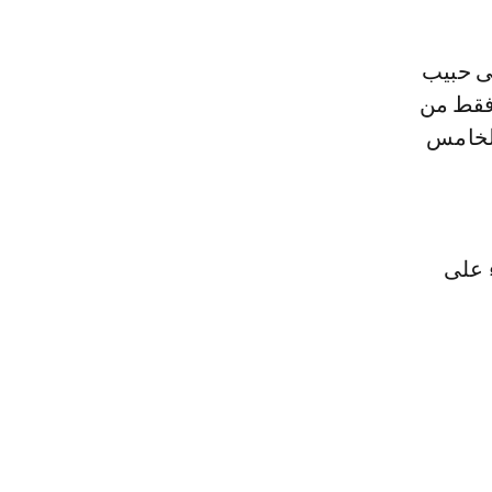
ى حبيب
2، بعد أربعة أيام فقط من
الخامس
 على