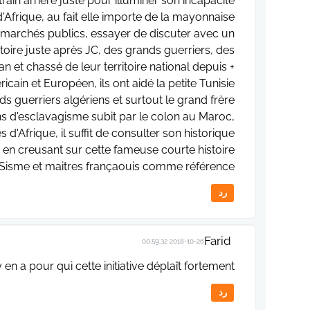
rain arrière juste pour illuminer son incapacité
Afrique, au fait elle importe de la mayonnaise
s marchés publics, essayer de discuter avec un
 histoire juste après JC, des grands guerriers, des
et chassé de leur territoire national depuis +
ain et Européen, ils ont aidé la petite Tunisie
s guerriers algériens et surtout le grand frère
s d'esclavagisme subit par le colon au Maroc,
d'Afrique, il suffit de consulter son historique
r, en creusant sur cette fameuse courte histoire
Sisme et maitres françaouis comme référence...
رد
Farid
2018-10-26 00:59:32
 y en a pour qui cette initiative déplaît fortement, 😖
رد