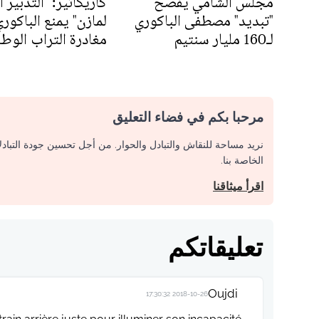
مجلس الشامي يفضح
كاريكاتير: "التدبير 
"تبديد" مصطفى الباكوري
لمازن" يمنع الباكور
لـ160 مليار سنتيم
مغادرة التراب الوط
مرحبا بكم في فضاء التعليق
نريد مساحة للنقاش والتبادل والحوار. من أجل تحسين جودة التباد
الخاصة بنا.
اقرأ ميثاقنا
تعليقاتكم
Oujdi
2018-10-26 17:30:32