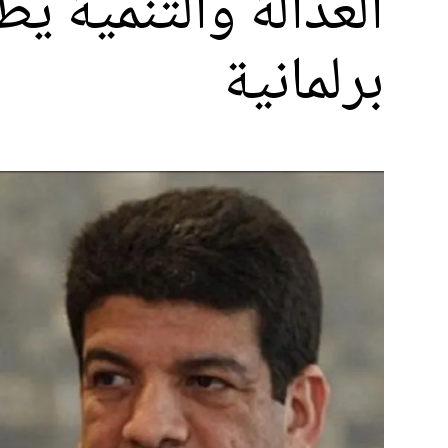
العدالة والتنمية يط
برلمانية