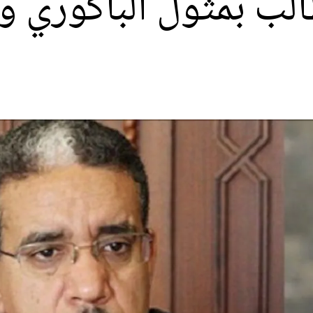
الب بمثول الباكوري وا