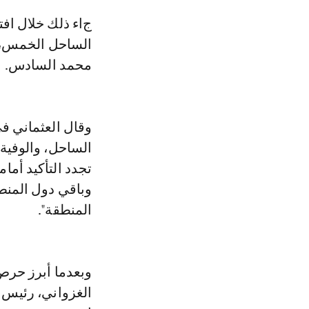
جاء ذلك خلال افتتاح أشغال القمة السابعة لرؤساء دول وحكومات مجموعة دول
الساحل الخمس، ا
محمد السادس.
وقال العثماني في
الساحل، والوفية 
تجدد التأكيد أم
وباقي دول المنط
المنطقة".
وبعدما أبرز حرص 
الغزواني، رئيس 