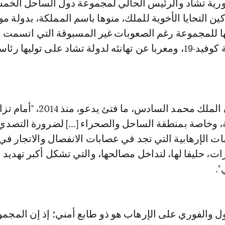
ورية تشاد والرئيس الحالي لمجموعة دول الساحل الخمس
ن التحايا الأخوية للملك، منوها باسم المملكة، بدولة مور
ا للمجموعة رغم الصعوبات غير المسبوقة التي اتسمت ب
2020 بفعل جائحة كوفيد-19، ومعربا عن تهانئه لدولة تشاد على توليها رئا
وأكد العثماني أن الملك محمد السادس، ما فتئ يدعو، منذ 2014
ة، وخاصة بمنطقة الساحل والصحراء [...] لضرورة التصدي
ت الإرهابية التي تجد في عصابات الانفصال والاتجار في
ت، حليفا لها، لتداخل مصالحها، والتي تشكل أكبر تهديد 
".
أول والفوري على الإرهاب هو ذو طابع أمني؛ إذ إن المجم