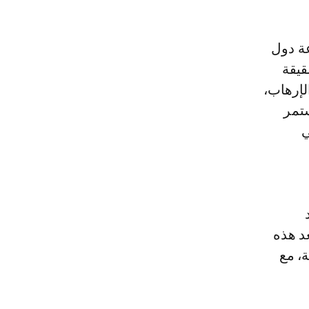
ة دول
قيقة
لإرهاب،
ستمر
ي
د هذه
ة، مع