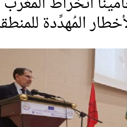
جامينا انخراط المغرب
طار المُهدِّدة للمنطق