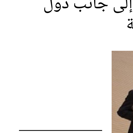
 إلى جانب دول
ة