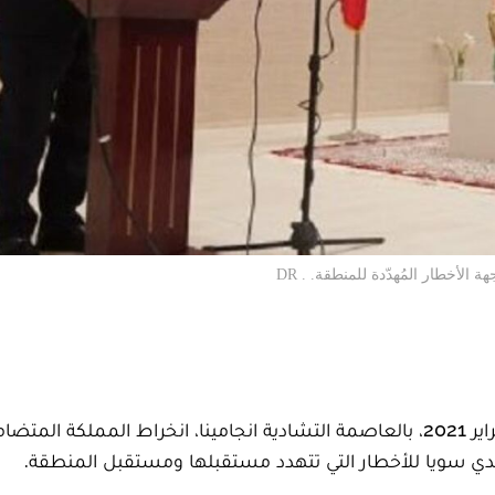
لأخطار المُهدّدة للمنطقة. . DR
أكد رئيس الحكومة، سعد الدين العثماني، الاثنين 15 فبراير 2021، بالعاصمة التشادية انجامينا، انخراط المملكة ا
ي سويا للأخطار التي تتهدد مستقبلها ومستقبل المنطقة.