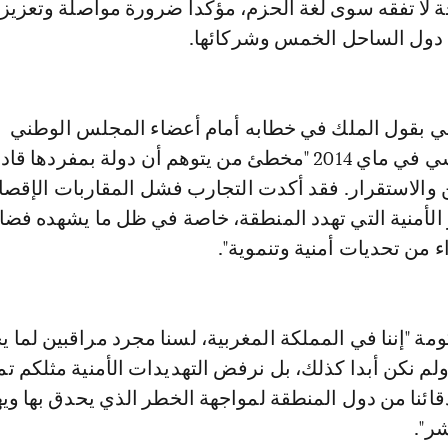
ة لا تفقه سوى لغة الحزم، مؤكدا ضرورة مواصلة وتعزيز ا
 دول الساحل الخمس وشركائها.
ي بقول الملك في خطابه أمام أعضاء المجلس الوطني
التأسيسي التونسي في ماي 2014 "مخطئ من يتوهم أن دولة بمفرده
والاستقرار. فقد أكدت التجارب فشل المقاربات الإقصا
الأمنية التي تهدد المنطقة، خاصة في ظل ما يشهده فضا
من تحديات أمنية وتنموية".
ة "إننا في المملكة المغربية، لسنا مجرد مراقبين لما 
م نكن أبدا كذلك، بل نرفض التهديدات الأمنية مثلكم تما
ئنا من دول المنطقة لمواجهة الخطر الذي يحدق بها ويه
ر".