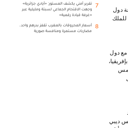
تقرير أمني يكشف المستور: «أيادي جزائرية»
7
وجهت الاقتحام الجماعي لسبتة ومليلية عبر
«غرفة قيادة رقمية»
 للملك
أسعار المحروقات بالمغرب تقفز بدرهم واحد..
8
مضاربات مستمرة ومنافسة صورية
 مع دول
إفريقيا،
خمس
يس ديبي