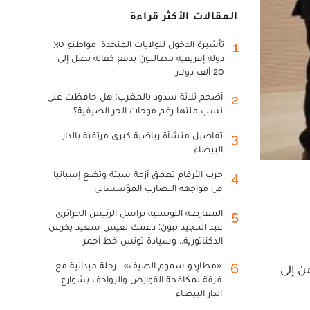
المقالات الأكثر قراءة
تأشيرة الدخول للولايات المتحدة: مواطنو 30
1
دولة إفريقية مطالبون بدفع كفالة تصل إلى
20 ألف دولار
أضخم ثلاثة سدود بالمغرب: هل حافظت على
2
نسب ملئها رغم موجات الحر الصيفية؟
تفاصيل منشأة رياضية كبرى مرتقبة بالدار
3
البيضاء
حرب الأرقام تعمق أزمة سبتة وتضع إسبانيا
4
في مواجهة التضارب المؤسساتي
المعارضة التونسية تراسل الرئيس الجزائري
5
عبد المجيد تبون: دعمك لقيس سعيد يكرس
الدكتاتورية.. وسيادة تونس خط أحمر
«مطارِدو سموم الصيف».. رحلة ميدانية مع
6
لمتضامن إلى
فرقة لمكافحة القوارض والزواحف بشوارع
الدار البيضاء