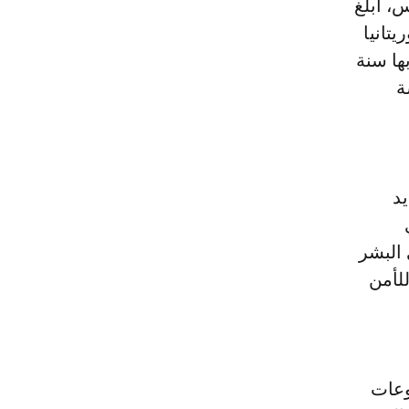
، أبلغ
يتانيا
ها سنة
سة
، "أمام تزايد
 البشر
للأمن
وعات