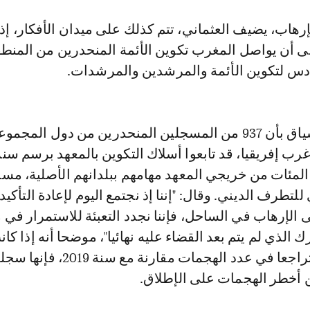
إرهاب، يضيف العثماني، تتم كذلك على ميدان الأفكار، إ
لى أن يواصل المغرب تكوين الأئمة المنحدرين من المنط
س لتكوين الأئمة والمرشدين والمرشدات.
وذكر في هذا السياق بأن 937 من المسجلين المنحدرين من دول المجمو
اول المئات من خريجي المعهد مهامهم ببلدانهم الأصلية، مس
تطرف الديني. وقال: "إننا إذ نجتمع اليوم لإعادة التأكيد
 الإرهاب في الساحل، فإننا نجدد التعبئة للاستمرار في 
 الذي لم يتم بعد القضاء عليه نهائيا"، موضحا أنه إذا كا
2020 قد عرفت تراجعا في عدد الهجمات مقارنة مع سنة 2019،
ن أخطر الهجمات على الإطلاق.