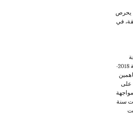
ذ يحرص
قة، في
عة
الاقتصادية لدول غرب إفريقيا، قد تابعوا أسلاك التكوين بالمعهد برسم سنة 2018-
اهمين
 على
مواجهة
نت سنة
 فإنها سجلت