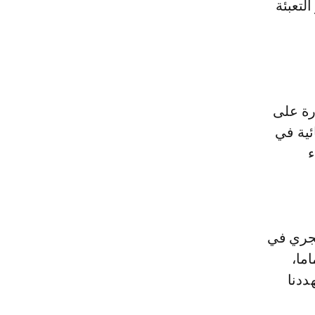
لتعبئة
ا قادرة على
ئية في
ء
يجري في
ما،
ددنا