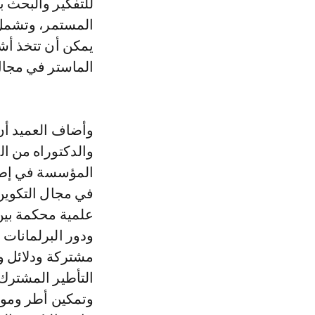
للتفكير والبحث 
المستمر، وتشمل 
يمكن أن تتخذ أش
الماستر في مجال 
وأضاف العميد أن 
والدكتوراه من ال
المؤسسة في إطار
في مجال التكوين.
علمية محكمة بين
ودور البرلمانات 
مشتركة ودلائل و
التأطير المشترك
وتمكين أطر وموظ