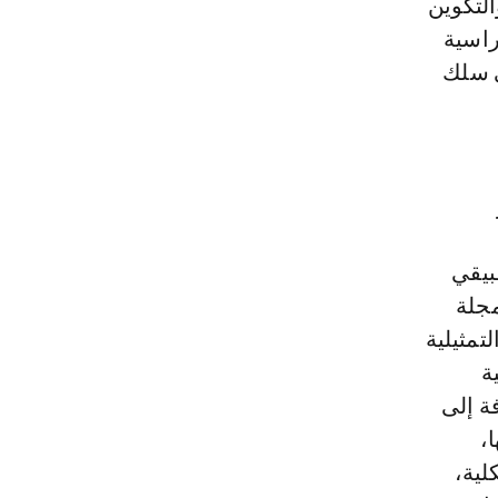
لتكوين
راسية
ي سلك
بيقي
مجلة
تمثيلية
ة
ة إلى
،
لية،