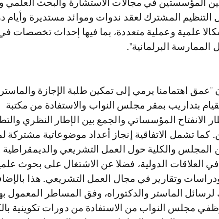
بين المؤسستين في مجالات الاستشارة والبحث العلمي وا
التنظيم المشترك لعقد ندوات وموائد مستديرة وأيام د
كالا علمية وعملية متعددة، بما فيها إحداث تخصصات ف
الممارسة البرلمانية".
"عمق اهتمامنا يرمي إلى تمكين طلبة الإجازة والماستر
قيام بتداريب بمقر مجلس النواب والاستفادة من مكتبة
 الانفتاح المؤسساتي والجمع بين الإطار النظري والتط
 كما تشمل الاتفاقية إنجاز أعداد موضوعاتية مشتركة ل
 المجلس والكلية حول العمل التشريعي والديمقراطية ال
في العلاقات الدولية، فضلا عن الاشتغال على بحوث علمي
دراسات وتقارير في مجال العمل التشريعي. هذا بالإضاف
 لرسائل الماستر والدكتوراه، وفق المساطر المعمول بها
في مجلس النواب من الاستفادة من دورات تكوينية بالك