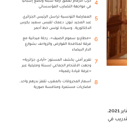
حرب الأرقام تعمق أزمة سبتة وتضع إسبانيا
4
في مواجهة التضارب المؤسساتي
المعارضة التونسية تراسل الرئيس الجزائري
5
عبد المجيد تبون: دعمك لقيس سعيد يكرس
الدكتاتورية.. وسيادة تونس خط أحمر
«مطارِدو سموم الصيف».. رحلة ميدانية مع
6
فرقة لمكافحة القوارض والزواحف بشوارع
الدار البيضاء
تقرير أمني يكشف المستور: «أيادي جزائرية»
7
وجهت الاقتحام الجماعي لسبتة ومليلية عبر
«غرفة قيادة رقمية»
أسعار المحروقات بالمغرب تقفز بدرهم واحد..
8
مضاربات مستمرة ومنافسة صورية
وقّعت كلٌّ من كلية العلوم القانونية والاقتصادية والاجتماعية أكدال، ومجلس النواب، اتفاقية شراكة، يوم الخميس 21 يناير 2021،
تدريب في