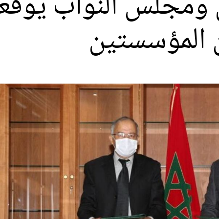
 ومجلس النواب يوقعا
ن المؤسستين