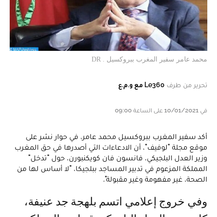
محمد عامر سفير المغرب ببروكسيل . DR
تحرير من طرف
Le360 مع و.م.ع
في 10/01/2021 على الساعة 09:00
أكد سفير المغرب ببروكسيل محمد عامر، في حوار نشر على
موقع مجلة "لوفيف"، أن الادعاءات التي أصدرها في حق المغرب
وزير العدل البلجيكي، فانسون فان كويكنبورن، حول "تدخل"
المملكة المزعوم في تدبير المساجد ببلجيكا، "لا أساس لها من
الصحة، غير مفهومة وغير مقبولة".
وفي خروج إعلامي اتسم بلهجة جد عنيفة،