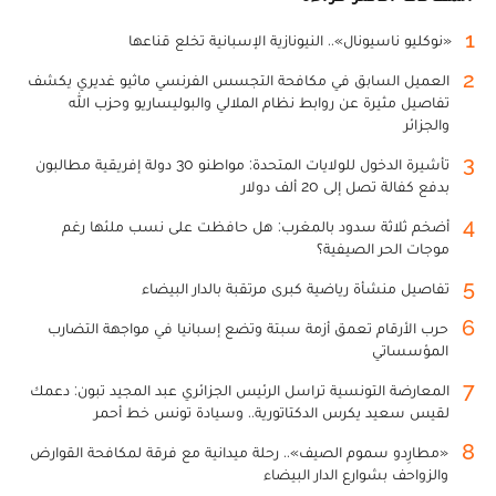
1
«نوكليو ناسيونال».. النيونازية الإسبانية تخلع قناعها
2
العميل السابق في مكافحة التجسس الفرنسي ماثيو غديري يكشف
تفاصيل مثيرة عن روابط نظام الملالي والبوليساريو وحزب الله
والجزائر
3
تأشيرة الدخول للولايات المتحدة: مواطنو 30 دولة إفريقية مطالبون
بدفع كفالة تصل إلى 20 ألف دولار
4
أضخم ثلاثة سدود بالمغرب: هل حافظت على نسب ملئها رغم
موجات الحر الصيفية؟
5
تفاصيل منشأة رياضية كبرى مرتقبة بالدار البيضاء
6
حرب الأرقام تعمق أزمة سبتة وتضع إسبانيا في مواجهة التضارب
المؤسساتي
7
المعارضة التونسية تراسل الرئيس الجزائري عبد المجيد تبون: دعمك
لقيس سعيد يكرس الدكتاتورية.. وسيادة تونس خط أحمر
8
«مطارِدو سموم الصيف».. رحلة ميدانية مع فرقة لمكافحة القوارض
والزواحف بشوارع الدار البيضاء