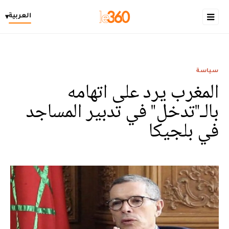
العربية
▾
سياسة
المغرب يرد على اتهامه
بالـ"تدخل" في تدبير المساجد
في بلجيكا