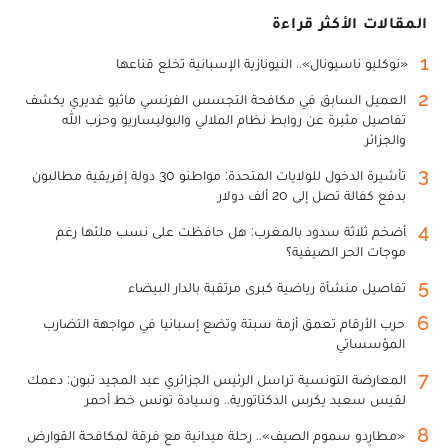
المقالات الأكثر قراءة
1
«نوكليو ناسيونال».. النيونازية الإسبانية تخلع قناعها
2
العميل السابق في مكافحة التجسس الفرنسي ماثيو غديري يكشف
تفاصيل مثيرة عن روابط نظام الملالي والبوليساريو وحزب الله
والجزائر
3
تأشيرة الدخول للولايات المتحدة: مواطنو 30 دولة إفريقية مطالبون
بدفع كفالة تصل إلى 20 ألف دولار
4
أضخم ثلاثة سدود بالمغرب: هل حافظت على نسب ملئها رغم
موجات الحر الصيفية؟
5
تفاصيل منشأة رياضية كبرى مرتقبة بالدار البيضاء
6
حرب الأرقام تعمق أزمة سبتة وتضع إسبانيا في مواجهة التضارب
المؤسساتي
7
المعارضة التونسية تراسل الرئيس الجزائري عبد المجيد تبون: دعمك
لقيس سعيد يكرس الدكتاتورية.. وسيادة تونس خط أحمر
8
«مطارِدو سموم الصيف».. رحلة ميدانية مع فرقة لمكافحة القوارض