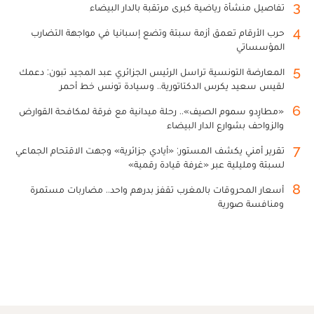
3
تفاصيل منشأة رياضية كبرى مرتقبة بالدار البيضاء
4
حرب الأرقام تعمق أزمة سبتة وتضع إسبانيا في مواجهة التضارب
المؤسساتي
5
المعارضة التونسية تراسل الرئيس الجزائري عبد المجيد تبون: دعمك
لقيس سعيد يكرس الدكتاتورية.. وسيادة تونس خط أحمر
6
«مطارِدو سموم الصيف».. رحلة ميدانية مع فرقة لمكافحة القوارض
والزواحف بشوارع الدار البيضاء
7
تقرير أمني يكشف المستور: «أيادي جزائرية» وجهت الاقتحام الجماعي
لسبتة ومليلية عبر «غرفة قيادة رقمية»
8
أسعار المحروقات بالمغرب تقفز بدرهم واحد.. مضاربات مستمرة
ومنافسة صورية