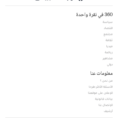
360 في نقرة واحدة
سياسة
اقتصاد
مجتمع
ثقافة
ميديا
Opens in new window
رياضة
مشاهير
دولي
معلومات عنا
من نحن ؟
الأسئلة الأكثر طرحا
للإعلان على موقعنا
بيانات قانونية
للإتصال بنا
أرشيف