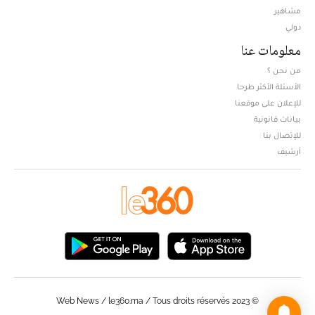
مشاهير
دولي
معلومات عنا
من نحن ؟
الأسئلة الأكثر طرحا
للإعلان على موقعنا
بيانات قانونية
للإتصال بنا
أرشيف
© Web News / le360.ma / Tous droits réservés 2023