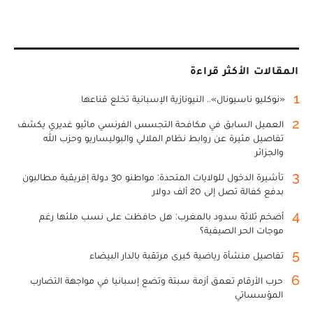
المقالات الأكثر قراءة
1
«نوكليو ناسيونال».. النيونازية الإسبانية تخلع قناعها
2
العميل السابق في مكافحة التجسس الفرنسي ماثيو غديري يكشف
تفاصيل مثيرة عن روابط نظام الملالي والبوليساريو وحزب الله
والجزائر
3
تأشيرة الدخول للولايات المتحدة: مواطنو 30 دولة إفريقية مطالبون
بدفع كفالة تصل إلى 20 ألف دولار
4
أضخم ثلاثة سدود بالمغرب: هل حافظت على نسب ملئها رغم
موجات الحر الصيفية؟
5
تفاصيل منشأة رياضية كبرى مرتقبة بالدار البيضاء
6
حرب الأرقام تعمق أزمة سبتة وتضع إسبانيا في مواجهة التضارب
المؤسساتي