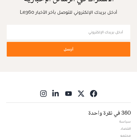
أدخل بريدك الإلكتروني للتوصل بآخر الأخبار Le360
أرسل
ns in new window
360 في نقرة واحدة
سياسة
اقتصاد
مجتمع