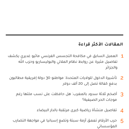
المقالات الأكثر قراءة
1
العميل السابق في مكافحة التجسس الفرنسي ماثيو غديري يكشف
تفاصيل مثيرة عن روابط نظام الملالي والبوليساريو وحزب الله
والجزائر
2
تأشيرة الدخول للولايات المتحدة: مواطنو 30 دولة إفريقية مطالبون
بدفع كفالة تصل إلى 20 ألف دولار
3
أضخم ثلاثة سدود بالمغرب: هل حافظت على نسب ملئها رغم
موجات الحر الصيفية؟
4
تفاصيل منشأة رياضية كبرى مرتقبة بالدار البيضاء
5
حرب الأرقام تعمق أزمة سبتة وتضع إسبانيا في مواجهة التضارب
المؤسساتي