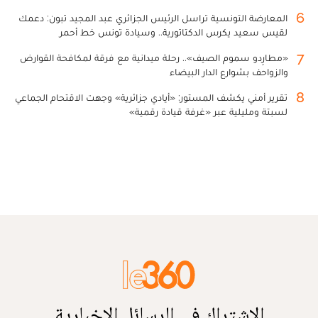
6
المعارضة التونسية تراسل الرئيس الجزائري عبد المجيد تبون: دعمك
لقيس سعيد يكرس الدكتاتورية.. وسيادة تونس خط أحمر
7
«مطارِدو سموم الصيف».. رحلة ميدانية مع فرقة لمكافحة القوارض
والزواحف بشوارع الدار البيضاء
8
تقرير أمني يكشف المستور: «أيادي جزائرية» وجهت الاقتحام الجماعي
لسبتة ومليلية عبر «غرفة قيادة رقمية»
الاشتراك في الرسائل الإخبارية