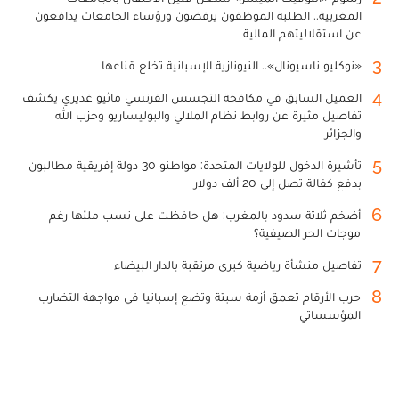
المغربية.. الطلبة الموظفون يرفضون ورؤساء الجامعات يدافعون
عن استقلاليتهم المالية
3
«نوكليو ناسيونال».. النيونازية الإسبانية تخلع قناعها
4
العميل السابق في مكافحة التجسس الفرنسي ماثيو غديري يكشف
تفاصيل مثيرة عن روابط نظام الملالي والبوليساريو وحزب الله
والجزائر
5
تأشيرة الدخول للولايات المتحدة: مواطنو 30 دولة إفريقية مطالبون
بدفع كفالة تصل إلى 20 ألف دولار
6
أضخم ثلاثة سدود بالمغرب: هل حافظت على نسب ملئها رغم
موجات الحر الصيفية؟
7
تفاصيل منشأة رياضية كبرى مرتقبة بالدار البيضاء
8
حرب الأرقام تعمق أزمة سبتة وتضع إسبانيا في مواجهة التضارب
المؤسساتي