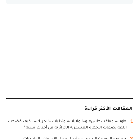
المقالات الأكثر قراءة
1
«أوت» و«أغسطس» و«الولايات» ونداءات «الحريك».. كيف فضحت
اللغة بصمات الأجهزة العسكرية الجزائرية في أحداث سبتة؟
2
رسوم «التوقيت الميسر» تشعل فتيل الاحتقان بالجامعات