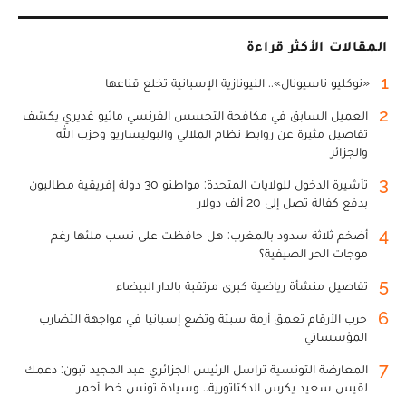
المقالات الأكثر قراءة
1
«نوكليو ناسيونال».. النيونازية الإسبانية تخلع قناعها
2
العميل السابق في مكافحة التجسس الفرنسي ماثيو غديري يكشف
تفاصيل مثيرة عن روابط نظام الملالي والبوليساريو وحزب الله
والجزائر
3
تأشيرة الدخول للولايات المتحدة: مواطنو 30 دولة إفريقية مطالبون
بدفع كفالة تصل إلى 20 ألف دولار
4
أضخم ثلاثة سدود بالمغرب: هل حافظت على نسب ملئها رغم
موجات الحر الصيفية؟
5
تفاصيل منشأة رياضية كبرى مرتقبة بالدار البيضاء
6
حرب الأرقام تعمق أزمة سبتة وتضع إسبانيا في مواجهة التضارب
المؤسساتي
7
المعارضة التونسية تراسل الرئيس الجزائري عبد المجيد تبون: دعمك
لقيس سعيد يكرس الدكتاتورية.. وسيادة تونس خط أحمر