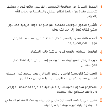
1
العميل السابق في مكافحة التجسس الفرنسي ماثيو غديري يكشف
تفاصيل مثيرة عن روابط نظام الملالي والبوليساريو وحزب الله
والجزائر
2
تأشيرة الدخول للولايات المتحدة: مواطنو 30 دولة إفريقية مطالبون
بدفع كفالة تصل إلى 20 ألف دولار
3
أضخم ثلاثة سدود بالمغرب: هل حافظت على نسب ملئها رغم
موجات الحر الصيفية؟
4
تفاصيل منشأة رياضية كبرى مرتقبة بالدار البيضاء
5
حرب الأرقام تعمق أزمة سبتة وتضع إسبانيا في مواجهة التضارب
المؤسساتي
6
المعارضة التونسية تراسل الرئيس الجزائري عبد المجيد تبون: دعمك
لقيس سعيد يكرس الدكتاتورية.. وسيادة تونس خط أحمر
7
«مطارِدو سموم الصيف».. رحلة ميدانية مع فرقة لمكافحة القوارض
والزواحف بشوارع الدار البيضاء
8
تقرير أمني يكشف المستور: «أيادي جزائرية» وجهت الاقتحام الجماعي
لسبتة ومليلية عبر «غرفة قيادة رقمية»