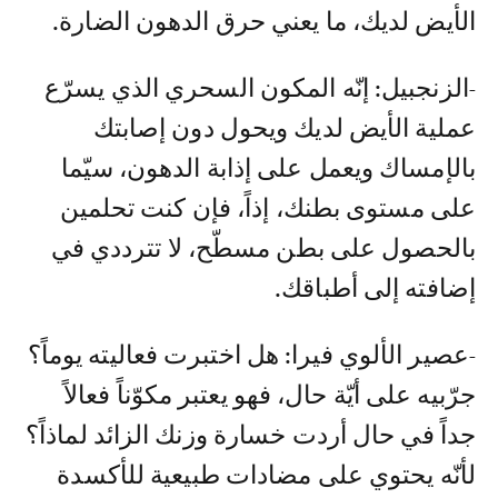
الأيض لديك، ما يعني حرق الدهون الضارة.
-الزنجبيل: إنّه المكون السحري الذي يسرّع
عملية الأيض لديك ويحول دون إصابتك
بالإمساك ويعمل على إذابة الدهون، سيّما
على مستوى بطنك، إذاً، فإن كنت تحلمين
بالحصول على بطن مسطّح، لا تترددي في
إضافته إلى أطباقك.
-عصير الألوي فيرا: هل اختبرت فعاليته يوماً؟
جرّبيه على أيّة حال، فهو يعتبر مكوّناً فعالاً
جداً في حال أردت خسارة وزنك الزائد لماذاً؟
لأنّه يحتوي على مضادات طبيعية للأكسدة