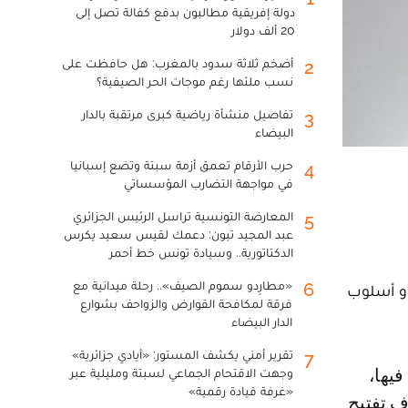
دولة إفريقية مطالبون بدفع كفالة تصل إلى
20 ألف دولار
أضخم ثلاثة سدود بالمغرب: هل حافظت على
2
نسب ملئها رغم موجات الحر الصيفية؟
تفاصيل منشأة رياضية كبرى مرتقبة بالدار
3
البيضاء
حرب الأرقام تعمق أزمة سبتة وتضع إسبانيا
4
في مواجهة التضارب المؤسساتي
المعارضة التونسية تراسل الرئيس الجزائري
5
عبد المجيد تبون: دعمك لقيس سعيد يكرس
الدكتاتورية.. وسيادة تونس خط أحمر
«مطارِدو سموم الصيف».. رحلة ميدانية مع
6
أو أسلوب
فرقة لمكافحة القوارض والزواحف بشوارع
الدار البيضاء
تقرير أمني يكشف المستور: «أيادي جزائرية»
7
وجهت الاقتحام الجماعي لسبتة ومليلية عبر
«غرفة قيادة رقمية»
 تفتيح