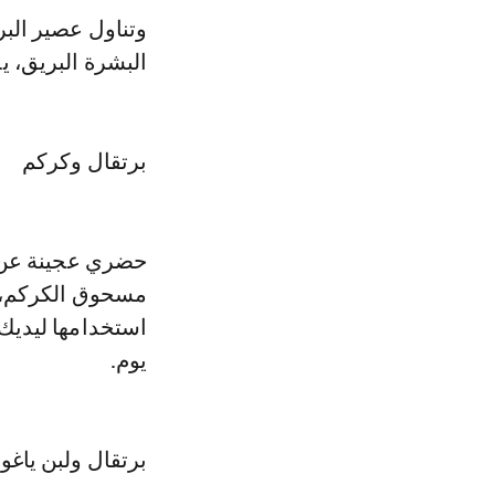
وتناول عصير الب
البشرة البريق، ي
برتقال وكركم
حضري عجينة عن 
مسحوق الكركم، ضع
استخدامها ليديك
يوم.
برتقال ولبن ياغ