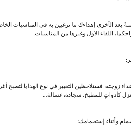
ً بعد الأخرى إهداءك ما ترغبين به في المناسبات الخاص
جكما، اللقاء الاول وغيرها من المناسبات.
ر:
داء زوجته، فستلاحظين التغيير في نوع الهدايا لتصبح أغرا
نزل كأدواتٍ للمطبخ، سجادة، غسالة...
مام وأثناء إستحمامك: