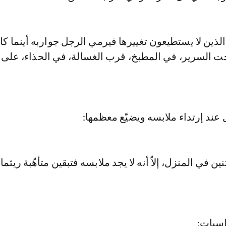
 الذين لا يستطيعون تغييرها فيرمي الرجل جواربه أينما كا
حت السرير، في المطبخ، قرب الغسالة، في الحذاء، على
عند إرتداء ملابسه ويضيّع معظمها:
ين في المنزل، إلاّ أنه لا يجد ملابسه فتبقين متأهّبة ريثما
اسبات :