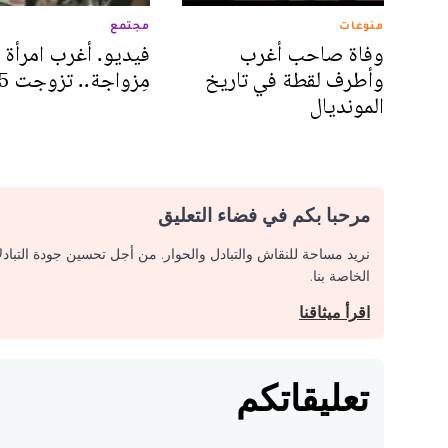
منوعات
مجتمع
وفاة صاحب أغرب
فيديو. أغرب امرأة
وأطرف لقطة في تاريخ
مِزواجة.. تزوجت 55 مرة!
المونديال
مرحبا بكم في فضاء التعليق
نريد مساحة للنقاش والتبادل والحوار. من أجل تحسين جودة التباد
الخاصة بنا.
اقرأ ميثاقنا
تعليقاتكم