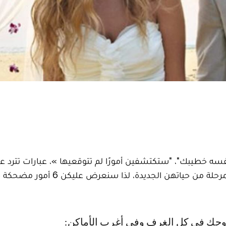
فسه خطيبك"، "ستكتشفين أمورًا لم تتوقعيها »، عبارات تترد ع
مسامعك عند سؤال صديقاتك عن الزواج وعن هذه المرحلة من حياتهن الجديدة، لذا سنعرض عليكن 
زوجك في كل الغرف وفي أغرب الأماكن: