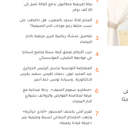
دولة إفريقية مطالبون بدفع كفالة تصل إلى
20 ألف دولار
أضخم ثلاثة سدود بالمغرب: هل حافظت على
2
نسب ملئها رغم موجات الحر الصيفية؟
تفاصيل منشأة رياضية كبرى مرتقبة بالدار
3
البيضاء
حرب الأرقام تعمق أزمة سبتة وتضع إسبانيا
4
في مواجهة التضارب المؤسساتي
المعارضة التونسية تراسل الرئيس الجزائري
5
عبد المجيد تبون: دعمك لقيس سعيد يكرس
الدكتاتورية.. وسيادة تونس خط أحمر
«مطارِدو سموم الصيف».. رحلة ميدانية مع
6
لى
فرقة لمكافحة القوارض والزواحف بشوارع
6 أمور مضحكة جدًا
الدار البيضاء
تقرير أمني يكشف المستور: «أيادي جزائرية»
7
وجهت الاقتحام الجماعي لسبتة ومليلية عبر
«غرفة قيادة رقمية»