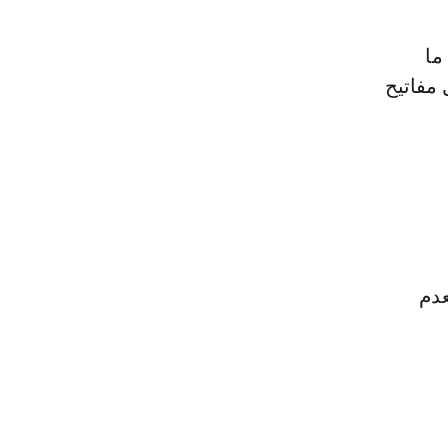
ما
 مفاتيح
عدم