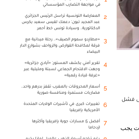
في مواجهة التضارب المؤسساتي
المعارضة التونسية تراسل الرئيس الجزائري
2
عبد المجيد تبون: دعمك لقيس سعيد يكرس
الدكتاتورية.. وسيادة تونس خط أحمر
«مطارِدو سموم الصيف».. رحلة ميدانية مع
3
فرقة لمكافحة القوارض والزواحف بشوارع الدار
البيضاء
تقرير أمني يكشف المستور: «أيادي جزائرية»
4
وجهت الاقتحام الجماعي لسبتة ومليلية عبر
«غرفة قيادة رقمية»
أسعار المحروقات بالمغرب تقفز بدرهم واحد..
5
مضاربات مستمرة ومنافسة صورية
إلى فشل
تغييرات كبرى في تأشيرات الولايات المتحدة
6
الأمريكية بإفريقيا
أفضل 5 مسارات جوية بإفريقيا وأكثرها
7
ازدحاما
رغم تراجع أسعار الذهب عالميا.. لماذا يخيم