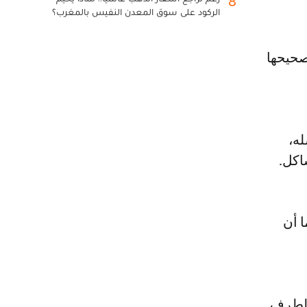
8
الركود على سوق المعدن النفيس بالمغرب؟
صحيحها
له،
اكل.
ا أن
الطرف