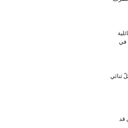
ئلية
 في
 ثنائي
 قد