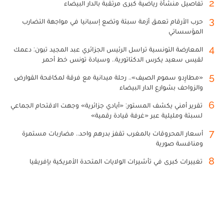
2
تفاصيل منشأة رياضية كبرى مرتقبة بالدار البيضاء
3
حرب الأرقام تعمق أزمة سبتة وتضع إسبانيا في مواجهة التضارب
المؤسساتي
4
المعارضة التونسية تراسل الرئيس الجزائري عبد المجيد تبون: دعمك
لقيس سعيد يكرس الدكتاتورية.. وسيادة تونس خط أحمر
5
«مطارِدو سموم الصيف».. رحلة ميدانية مع فرقة لمكافحة القوارض
والزواحف بشوارع الدار البيضاء
6
تقرير أمني يكشف المستور: «أيادي جزائرية» وجهت الاقتحام الجماعي
لسبتة ومليلية عبر «غرفة قيادة رقمية»
7
أسعار المحروقات بالمغرب تقفز بدرهم واحد.. مضاربات مستمرة
ومنافسة صورية
8
تغييرات كبرى في تأشيرات الولايات المتحدة الأمريكية بإفريقيا