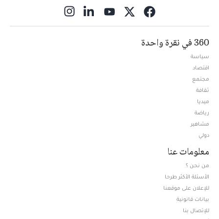
ns in new window
360 في نقرة واحدة
سياسة
اقتصاد
مجتمع
ثقافة
ميديا
Opens in new window
رياضة
مشاهير
دولي
معلومات عنا
من نحن ؟
الأسئلة الأكثر طرحا
للإعلان على موقعنا
بيانات قانونية
للإتصال بنا