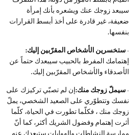
سيبعد زوجك عنك ويشعره بأنك إمرأة
ضعيفة، غير قادرة على أخذ أبسط القرارات
بنفسها.
- ستخسرين الأشخاص المقرّبين إليك:
إهتمامك المفرط بالحبيب سيبعدك حتماً عن
الأصدقاء والأشخاص المقرّبين إليك.
- سيملّ زوجك منك:
إن لم تصبّي تركيزك على
نفسك وتتطوّري على الصعيد الشخصي، يملّ
زوجك منك ، فكلّما تطورت في الحياة، كلّما
أثرت إهتمام وفضول الشريك أكثر، كما أنّ
ممارسة النشاطات والهوايات ستبعدك عنه