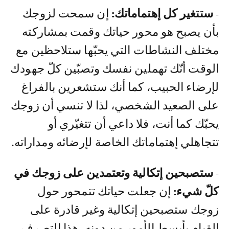
- ستتغير كل إهتماماتك:
إن سمحت لزوجك
بأن يصبح هو محور حياتك وقمت بمشاركته
مختلف النشاطات التي يحبّها ستلاحظين مع
الوقت أنّك تهملين نفسك وتصبّين كلّ جهودك
لإرضاء الحبيب، كما أنك ستشعرين بالفراغ
على الصعيد الشخصي، لذا لا تنسي أن زوجك
يحبّك كما أنت، فلا داعي أن تتغيّري أو
تتجاهلي إهتماماتك الخاصة لإرضائه ومداراته.
-
ستصبحين إتكالية وتعتمدين على زوجك في
كلّ شيء:
إن جعلت حياتك تتمحور حول
زوجك ستصبحين إتكالية وغير قادرة على
القيام بأبسط الأمور من دونه، هذا التصرف