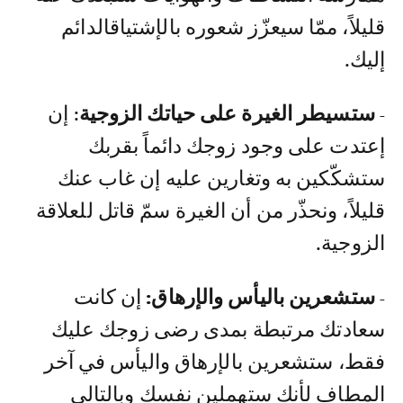
قليلاً، ممّا سيعزّز شعوره بالإشتياق الدائم
إليك.
- ستسيطر الغيرة على حياتك الزوجية
: إن
إعتدت على وجود زوجك دائماً بقربك
ستشكّكين به وتغارين عليه إن غاب عنك
قليلاً، ونحذّر من أن الغيرة سمّ قاتل للعلاقة
الزوجية.
- ستشعرين باليأس والإرهاق:
إن كانت
سعادتك مرتبطة بمدى رضى زوجك عليك
فقط، ستشعرين بالإرهاق واليأس في آخر
المطاف لأنك ستهملين نفسك وبالتالي