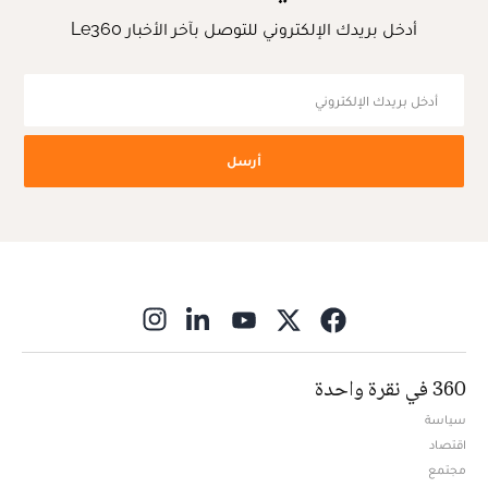
أدخل بريدك الإلكتروني للتوصل بآخر الأخبار Le360
أرسل
ns in new window
360 في نقرة واحدة
سياسة
اقتصاد
مجتمع