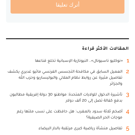
أترك تعليقا
المقالات الأكثر قراءة
1
«نوكليو ناسيونال».. النيونازية الإسبانية تخلع قناعها
2
العميل السابق في مكافحة التجسس الفرنسي ماثيو غديري يكشف
تفاصيل مثيرة عن روابط نظام الملالي والبوليساريو وحزب الله
والجزائر
3
تأشيرة الدخول للولايات المتحدة: مواطنو 30 دولة إفريقية مطالبون
بدفع كفالة تصل إلى 20 ألف دولار
4
أضخم ثلاثة سدود بالمغرب: هل حافظت على نسب ملئها رغم
موجات الحر الصيفية؟
5
تفاصيل منشأة رياضية كبرى مرتقبة بالدار البيضاء