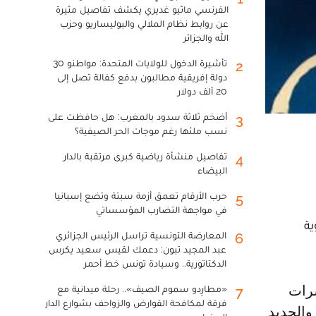
الفرنسي ماثيو غديري يكشف تفاصيل مثيرة
عن روابط نظام الملالي والبوليساريو وحزب
الله والجزائر
تأشيرة الدخول للولايات المتحدة: مواطنو 30
2
دولة إفريقية مطالبون بدفع كفالة تصل إلى
20 ألف دولار
أضخم ثلاثة سدود بالمغرب: هل حافظت على
3
نسب ملئها رغم موجات الحر الصيفية؟
تفاصيل منشأة رياضية كبرى مرتقبة بالدار
4
البيضاء
حرب الأرقام تعمق أزمة سبتة وتضع إسبانيا
5
في مواجهة التضارب المؤسساتي
ية
المعارضة التونسية تراسل الرئيس الجزائري
6
عبد المجيد تبون: دعمك لقيس سعيد يكرس
الدكتاتورية.. وسيادة تونس خط أحمر
«مطارِدو سموم الصيف».. رحلة ميدانية مع
7
فرقة لمكافحة القوارض والزواحف بشوارع الدار
والحديد