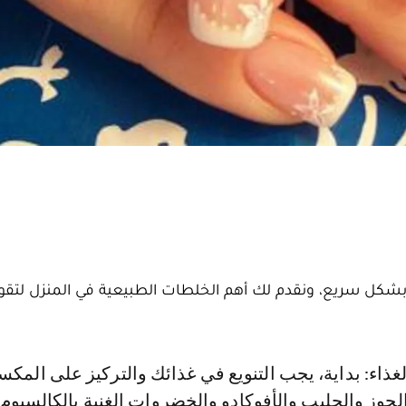
ل سريع، ونقدم لك أهم الخلطات الطبيعية في المنزل لتقو
جوز والحليب والأفوكادو والخضروات الغنية بالكالسيوم 