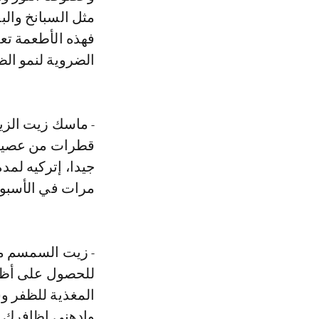
مثل السبانخ والب
فهذه الأطعمة تع
الضروية لنمو الظ
- ماسك زيت الزي
قطرات من عصير ا
مرات في الأسبو
للحصول على أظاف
المغذية للظفر و
وادهني اظافرك ب