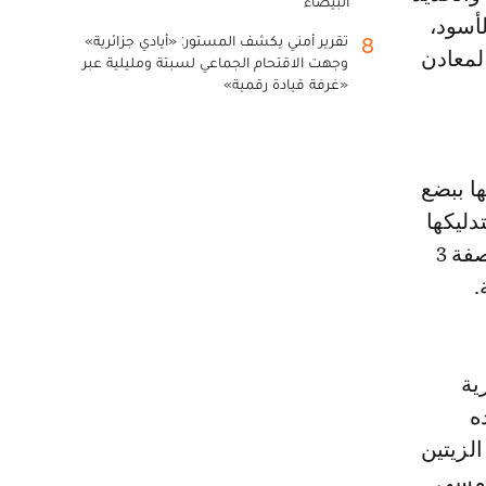
البيضاء
أسود،
تقرير أمني يكشف المستور: «أيادي جزائرية»
8
لمعادن
وجهت الاقتحام الجماعي لسبتة ومليلية عبر
«غرفة قيادة رقمية»
ا ببضع
ليكها
جيدا، إتركيه لمدة ربع ساعة ويفضل إرتداء قفازات ناعمة، كرري هذه الوصفة 3
.
لضرورية
ه
لزيتين
إلمسي