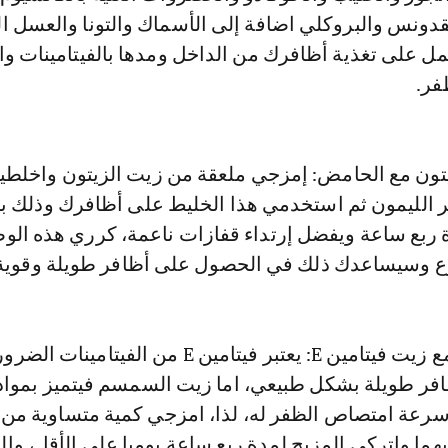
قدونس والبروكلي اضافة إلى الأسماك والتونا والعسل ال
مل على تغذية أظافرك من الداخل ومدها بالفيتامينات وا
فر.
تون مع الحامض: إمزجي ملعقة من زيت الزيتون واخلطيه
لليمون ثم استخدمي هذا الخليط على أظافرك وذلك بتد
ع وسيساعدك ذلك في الحصول على أظافر طويلة وقوية
- زيت السمسم مع زيت فيتامين E: يعتبر فيتامين E من الفيتامينات ا
ر طويلة بشكل طبيعي، اما زيت السمسم فيتميز بمواد
سرعة امتصاص الظفر له، لذا، امزجي كمية متساوية من ا
هما واتركي المزيج لمدة ربع ساعة يوميا على الأقل، و