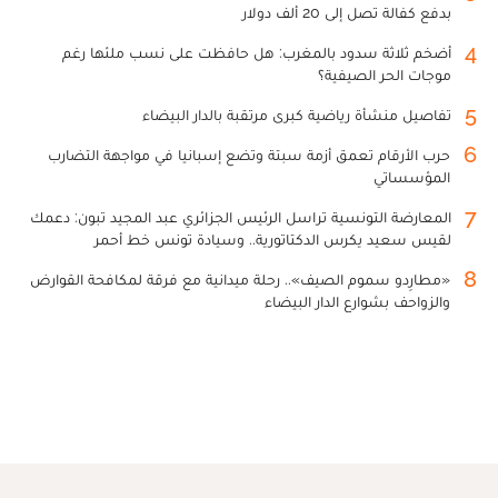
بدفع كفالة تصل إلى 20 ألف دولار
4
أضخم ثلاثة سدود بالمغرب: هل حافظت على نسب ملئها رغم
موجات الحر الصيفية؟
5
تفاصيل منشأة رياضية كبرى مرتقبة بالدار البيضاء
6
حرب الأرقام تعمق أزمة سبتة وتضع إسبانيا في مواجهة التضارب
المؤسساتي
7
المعارضة التونسية تراسل الرئيس الجزائري عبد المجيد تبون: دعمك
لقيس سعيد يكرس الدكتاتورية.. وسيادة تونس خط أحمر
8
«مطارِدو سموم الصيف».. رحلة ميدانية مع فرقة لمكافحة القوارض
والزواحف بشوارع الدار البيضاء