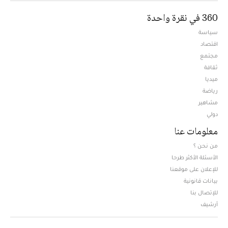
360 في نقرة واحدة
سياسة
اقتصاد
مجتمع
ثقافة
ميديا
Opens in new window
رياضة
مشاهير
دولي
معلومات عنا
من نحن ؟
الأسئلة الأكثر طرحا
للإعلان على موقعنا
بيانات قانونية
للإتصال بنا
أرشيف