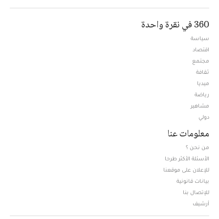
360 في نقرة واحدة
سياسة
اقتصاد
مجتمع
ثقافة
ميديا
Opens in new window
رياضة
مشاهير
دولي
معلومات عنا
من نحن ؟
الأسئلة الأكثر طرحا
للإعلان على موقعنا
بيانات قانونية
للإتصال بنا
أرشيف