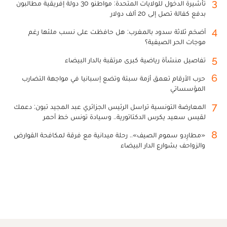
3
تأشيرة الدخول للولايات المتحدة: مواطنو 30 دولة إفريقية مطالبون
بدفع كفالة تصل إلى 20 ألف دولار
4
أضخم ثلاثة سدود بالمغرب: هل حافظت على نسب ملئها رغم
موجات الحر الصيفية؟
5
تفاصيل منشأة رياضية كبرى مرتقبة بالدار البيضاء
6
حرب الأرقام تعمق أزمة سبتة وتضع إسبانيا في مواجهة التضارب
المؤسساتي
7
المعارضة التونسية تراسل الرئيس الجزائري عبد المجيد تبون: دعمك
لقيس سعيد يكرس الدكتاتورية.. وسيادة تونس خط أحمر
8
«مطارِدو سموم الصيف».. رحلة ميدانية مع فرقة لمكافحة القوارض
والزواحف بشوارع الدار البيضاء