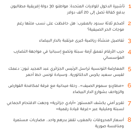
1
تأشيرة الدخول للولايات المتحدة: مواطنو 30 دولة إفريقية مطالبون
بدفع كفالة تصل إلى 20 ألف دولار
2
أضخم ثلاثة سدود بالمغرب: هل حافظت على نسب ملئها رغم
موجات الحر الصيفية؟
3
تفاصيل منشأة رياضية كبرى مرتقبة بالدار البيضاء
4
حرب الأرقام تعمق أزمة سبتة وتضع إسبانيا في مواجهة التضارب
المؤسساتي
5
المعارضة التونسية تراسل الرئيس الجزائري عبد المجيد تبون: دعمك
لقيس سعيد يكرس الدكتاتورية.. وسيادة تونس خط أحمر
6
«مطارِدو سموم الصيف».. رحلة ميدانية مع فرقة لمكافحة القوارض
والزواحف بشوارع الدار البيضاء
7
تقرير أمني يكشف المستور: «أيادي جزائرية» وجهت الاقتحام الجماعي
لسبتة ومليلية عبر «غرفة قيادة رقمية»
8
أسعار المحروقات بالمغرب تقفز بدرهم واحد.. مضاربات مستمرة
ومنافسة صورية