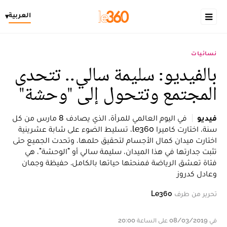
العربية
▾
نسائيات
بالفيديو: سليمة سالي.. تتحدى
المجتمع وتتحول إلى "وحشة"
فيديو
في اليوم العالمي للمرأة، الذي يصادف 8 مارس من كل
سنة، اختارت كاميرا le360، تسليط الضوء على شابة عشرينية
اختارت ميدان كمال الأجسام لتحقيق حلمها، وتحدت الجميع حتى
تثبت جدارتها في هذا الميدان، سليمة سالي أو "الوحشة"، هي
فتاة تعشق الرياضة فمنحتها حياتها بالكامل. حفيظة وجمان
وعادل كدروز
تحرير من طرف
Le360
في 08/03/2019 على الساعة 20:00