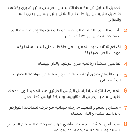
1
العميل السابق في مكافحة التجسس الفرنسي ماثيو غديري يكشف
تفاصيل مثيرة عن روابط نظام الملالي والبوليساريو وحزب الله
والجزائر
2
تأشيرة الدخول للولايات المتحدة: مواطنو 30 دولة إفريقية مطالبون
بدفع كفالة تصل إلى 20 ألف دولار
3
أضخم ثلاثة سدود بالمغرب: هل حافظت على نسب ملئها رغم
موجات الحر الصيفية؟
4
تفاصيل منشأة رياضية كبرى مرتقبة بالدار البيضاء
5
حرب الأرقام تعمق أزمة سبتة وتضع إسبانيا في مواجهة التضارب
المؤسساتي
6
المعارضة التونسية تراسل الرئيس الجزائري عبد المجيد تبون: دعمك
لقيس سعيد يكرس الدكتاتورية.. وسيادة تونس خط أحمر
7
«مطارِدو سموم الصيف».. رحلة ميدانية مع فرقة لمكافحة القوارض
والزواحف بشوارع الدار البيضاء
8
تقرير أمني يكشف المستور: «أيادي جزائرية» وجهت الاقتحام الجماعي
لسبتة ومليلية عبر «غرفة قيادة رقمية»