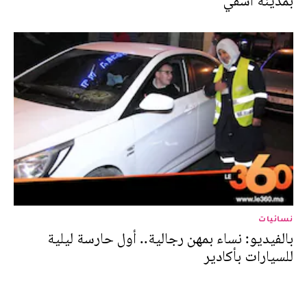
بمدينة أسفي
نسائيات
بالفيديو: نساء بمهن رجالية.. أول حارسة ليلية
للسيارات بأكادير