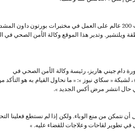
إذ انكب ما يقارب 200 عالم على العمل في مختبرات بورتون داون المش
ة ويلتشير. وتدير هذا الموقع وكالة الأمن الصحي في ا
رة دام جيني هاريز، رئيسة وكالة الأمن الصحي في
ريطانيا(UKHSA) ، لشبكة « سكاي نيوز »: « ما نحاول القيام به هو التأكد 
ي حال انتشر مرض أكس الجديد ».
 أن نتمكن من منع الوباء. ولكن إذا لم نستطع فعلينا التح
عل في تطوير لقاحات وعلاجات للقضاء عليه. »