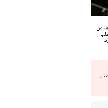
ف عن
طلب
ها
تخدام