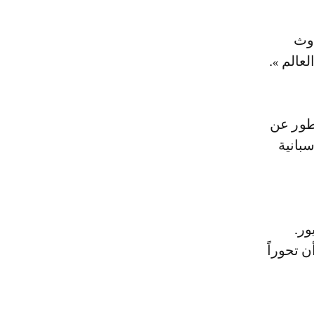
دوث
عالم ».
طور عن
سبانية
ور.
ن تحوراً