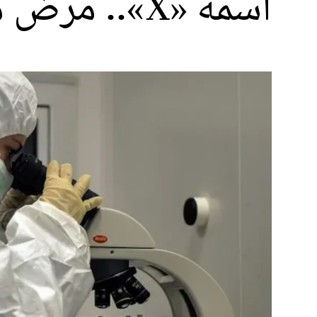
اسمه «X».. مرض مرعب استنفر العلماء حول العالم