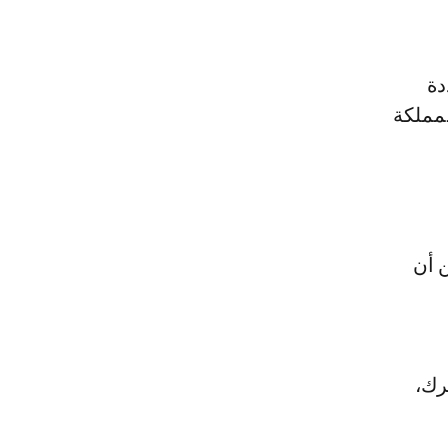
ددة
لمملكة
من أن
رك،