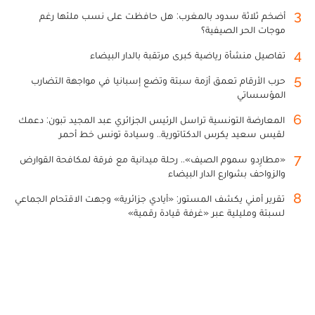
3
أضخم ثلاثة سدود بالمغرب: هل حافظت على نسب ملئها رغم
موجات الحر الصيفية؟
4
تفاصيل منشأة رياضية كبرى مرتقبة بالدار البيضاء
5
حرب الأرقام تعمق أزمة سبتة وتضع إسبانيا في مواجهة التضارب
المؤسساتي
6
المعارضة التونسية تراسل الرئيس الجزائري عبد المجيد تبون: دعمك
لقيس سعيد يكرس الدكتاتورية.. وسيادة تونس خط أحمر
7
«مطارِدو سموم الصيف».. رحلة ميدانية مع فرقة لمكافحة القوارض
والزواحف بشوارع الدار البيضاء
8
تقرير أمني يكشف المستور: «أيادي جزائرية» وجهت الاقتحام الجماعي
لسبتة ومليلية عبر «غرفة قيادة رقمية»