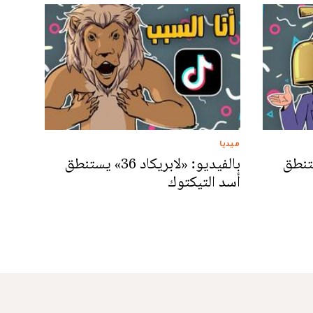
ميديا
ريكاد 36» يستنطق
بالفيديو: «لابريكاد 36» يستنطق
أسد التيكتوك