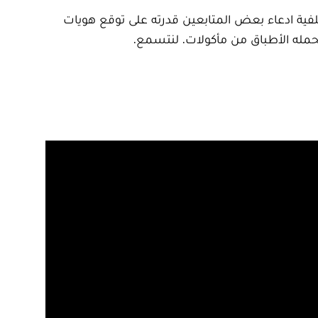
 العرّاف»، وذلك على خلفية ادعاء بعض المتابعين قدرته على توقع هويات
ا تحمله الأطباق من مأكولات. لنتسمع.