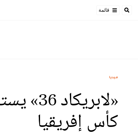
قائمة
ميديا
«لابريكا
كأس إفريقيا