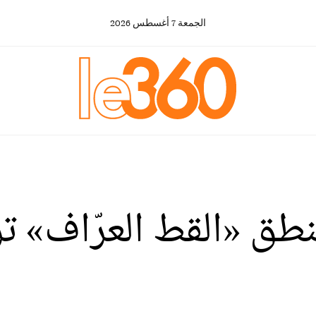
الجمعة
7
أغسطس
2026
د 36» يستنطق «القط العرّاف