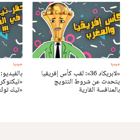
ميديا
ميديا
«لابريكاد 36»: لقب كأس إفريقيا
يتحدث عن شروط التتويج
«تيكتوكر»
بالمنافسة القارية
«تيك توك