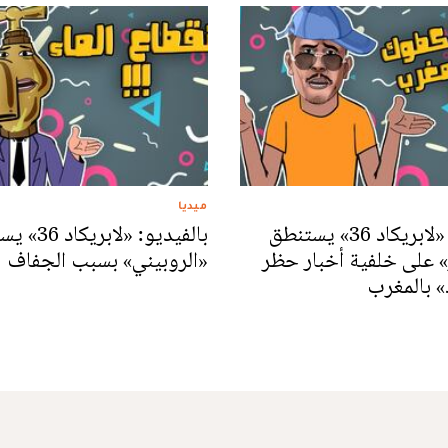
ميديا
بالفيديو: «لابريكاد 36» يستنطق
بالفيديو: «لاب
 على خلفية أخبار حظر
«الروبيني» بسبب الجفاف
» بالمغرب