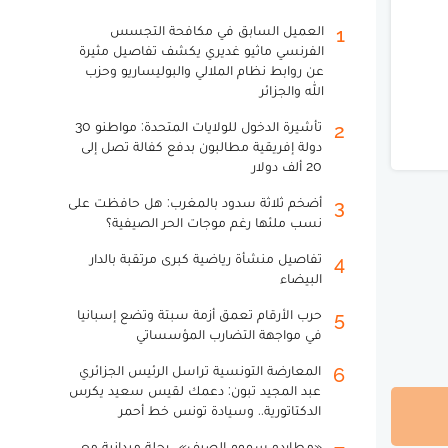
العميل السابق في مكافحة التجسس
1
الفرنسي ماثيو غديري يكشف تفاصيل مثيرة
عن روابط نظام الملالي والبوليساريو وحزب
الله والجزائر
تأشيرة الدخول للولايات المتحدة: مواطنو 30
2
دولة إفريقية مطالبون بدفع كفالة تصل إلى
20 ألف دولار
أضخم ثلاثة سدود بالمغرب: هل حافظت على
3
نسب ملئها رغم موجات الحر الصيفية؟
تفاصيل منشأة رياضية كبرى مرتقبة بالدار
4
البيضاء
حرب الأرقام تعمق أزمة سبتة وتضع إسبانيا
5
في مواجهة التضارب المؤسساتي
المعارضة التونسية تراسل الرئيس الجزائري
6
عبد المجيد تبون: دعمك لقيس سعيد يكرس
الدكتاتورية.. وسيادة تونس خط أحمر
«مطارِدو سموم الصيف».. رحلة ميدانية مع