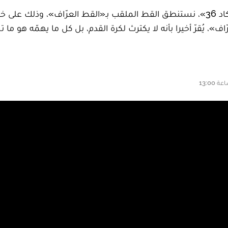
في حلقة اليوم من سلسلتكم الكرتونية «لابريكاد 36»، نستنطق القط الملقب بـ«القط
اف»، يُقرّ أخيرا بأنه لا يكترث لكرة القدم، بل كل ما يهمّه هو م