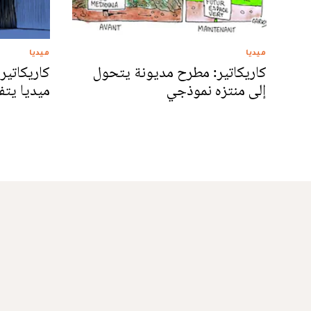
ميديا
ميديا
كاريكاتير: مطرح مديونة يتحول
كاريكاتير
إلى منتزه نموذجي
ميديا يتف