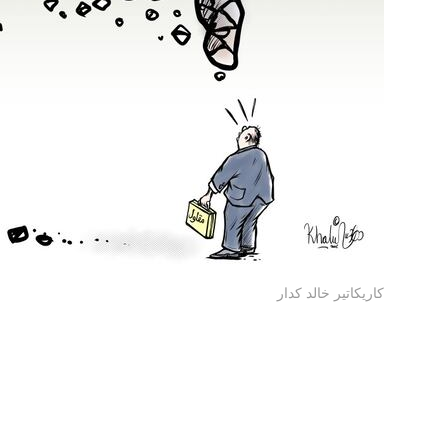
كاريكاتير خالد كدار