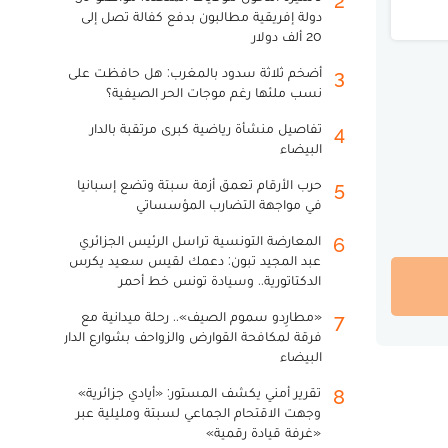
2
دولة إفريقية مطالبون بدفع كفالة تصل إلى
20 ألف دولار
أضخم ثلاثة سدود بالمغرب: هل حافظت على
3
نسب ملئها رغم موجات الحر الصيفية؟
تفاصيل منشأة رياضية كبرى مرتقبة بالدار
4
البيضاء
حرب الأرقام تعمق أزمة سبتة وتضع إسبانيا
5
في مواجهة التضارب المؤسساتي
المعارضة التونسية تراسل الرئيس الجزائري
6
عبد المجيد تبون: دعمك لقيس سعيد يكرس
الدكتاتورية.. وسيادة تونس خط أحمر
«مطارِدو سموم الصيف».. رحلة ميدانية مع
7
فرقة لمكافحة القوارض والزواحف بشوارع الدار
البيضاء
تقرير أمني يكشف المستور: «أيادي جزائرية»
8
وجهت الاقتحام الجماعي لسبتة ومليلية عبر
«غرفة قيادة رقمية»