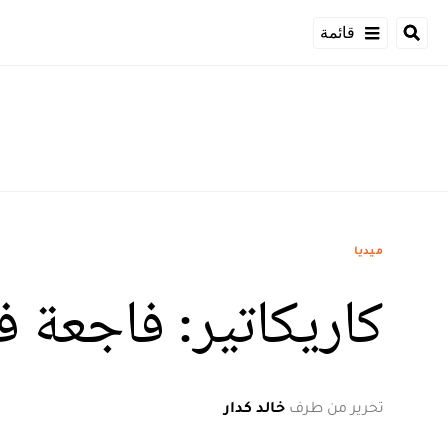
قائمة
ميديا
كاريكاتير: فاجعة 
تحرير من طرف
خالد كدار