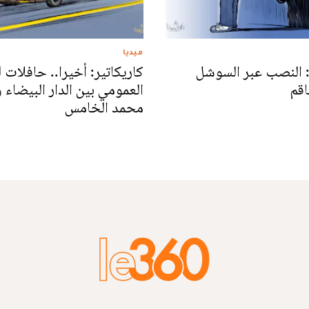
ميديا
: النصب عبر السوشل
كاريكاتير: أخيرا.. حافلات ل
اقم
العمومي بين الدار البيضاء 
محمد الخامس