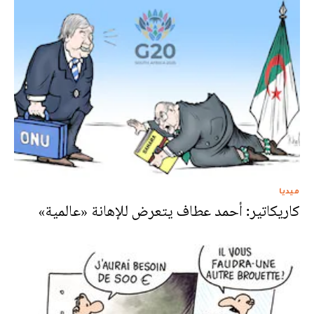
ميديا
كاريكاتير: أحمد عطاف يتعرض للإهانة «عالمية»