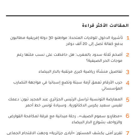
المقالات الأكثر قراءة
1
تأشيرة الدخول للولايات المتحدة: مواطنو 30 دولة إفريقية مطالبون
بدفع كفالة تصل إلى 20 ألف دولار
2
أضخم ثلاثة سدود بالمغرب: هل حافظت على نسب ملئها رغم
موجات الحر الصيفية؟
3
تفاصيل منشأة رياضية كبرى مرتقبة بالدار البيضاء
4
حرب الأرقام تعمق أزمة سبتة وتضع إسبانيا في مواجهة التضارب
المؤسساتي
5
المعارضة التونسية تراسل الرئيس الجزائري عبد المجيد تبون: دعمك
لقيس سعيد يكرس الدكتاتورية.. وسيادة تونس خط أحمر
6
«مطارِدو سموم الصيف».. رحلة ميدانية مع فرقة لمكافحة القوارض
والزواحف بشوارع الدار البيضاء
7
تقرير أمني يكشف المستور: «أيادي جزائرية» وجهت الاقتحام الجماعي