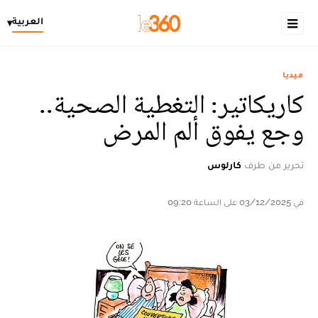
العربية
▾
ميديا
كاريكاتير: التغطية الصحية..
وجع يفوق ألم المرض
تحرير من طرف
كارلوس
في 03/12/2025 على الساعة 09:20