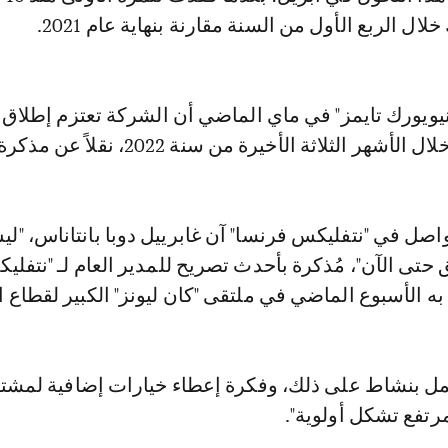
ويورك تايمز" في ماي الماضي أن الشركة تعتزم إطلاق 
ر الثلاثة الأخيرة من سنة 2022، نقلاً عن مذكرة داخلية.
اصل في "نتفليكس فرنسا" آن غابرييل دوبا بانتاناس، "ليس
تى الآن"، مُذكرة بأحدث تصريح للمدير العام لـ "نتفليك
 الأسبوع الماضي في ملتقى "كان ليونز" الكبير لقطاع ال
عمل بنشاط على ذلك، وفكرة إعطاء خيارات إضافية لمشتر
رتفع تشكل أولوية".