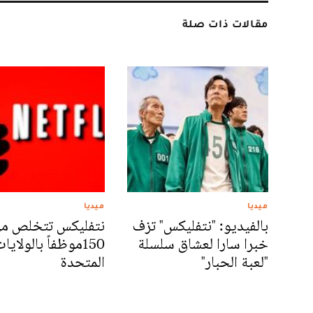
مقالات ذات صلة
ميديا
ميديا
بالفيديو: "نتفليكس" تزف
نتفليكس تتخلص م
خبرا سارا لعشاق سلسلة
150موظفاً بالولايا
"لعبة الحبار"
المتحدة