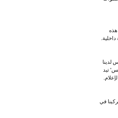
هذه
 لدينا
س" تيد
إعلام.
كينا في