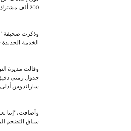
200 ألف مشترك خلال الربع الأول من السنة مقارنة بنهاية عام 2021.
وذكرت صحيفة "ني
الخدمة الجديدة خلال الأشه
وقالت مديرة التو
جدول زمني دقيق ح
ساراندوس أدلى به
وأضافت، "إننا ن
سياق التضخم الم