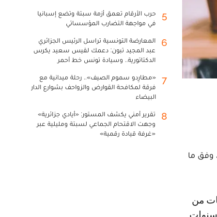
حرب الأرقام تعمق أزمة سبتة وتضع إسبانيا
5
في مواجهة التضارب المؤسساتي
المعارضة التونسية تراسل الرئيس الجزائري
6
عبد المجيد تبون: دعمك لقيس سعيد يكرس
الدكتاتورية.. وسيادة تونس خط أحمر
«مطارِدو سموم الصيف».. رحلة ميدانية مع
7
فرقة لمكافحة القوارض والزواحف بشوارع الدار
البيضاء
تقرير أمني يكشف المستور: «أيادي جزائرية»
8
وجهت الاقتحام الجماعي لسبتة ومليلية عبر
«غرفة قيادة رقمية»
 وفق ما
انات عن هذا التحول في أبريل، بعدما فقدت للمرة الأولى منذ 10 سنوات