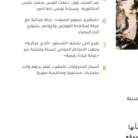
عبد المجيد تبون: دعمك لقيس سعيد يكرس
الدكتاتورية.. وسيادة تونس خط أحمر
«مطارِدو سموم الصيف».. رحلة ميدانية مع
6
فرقة لمكافحة القوارض والزواحف بشوارع
الدار البيضاء
تقرير أمني يكشف المستور: «أيادي جزائرية»
7
وجهت الاقتحام الجماعي لسبتة ومليلية عبر
«غرفة قيادة رقمية»
أسعار المحروقات بالمغرب تقفز بدرهم واحد..
8
مضاربات مستمرة ومنافسة صورية
ارب 85 ألف حمامة في مدينة
5 سنوات، وفق موقع