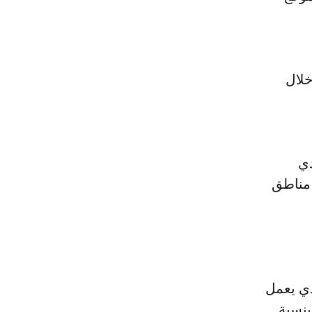
خلال
دي
عام خاصة في مناطق
مجلس المدينة: "سوف نستخدم عقار nicarbazin الذي يعمل
بنسبة