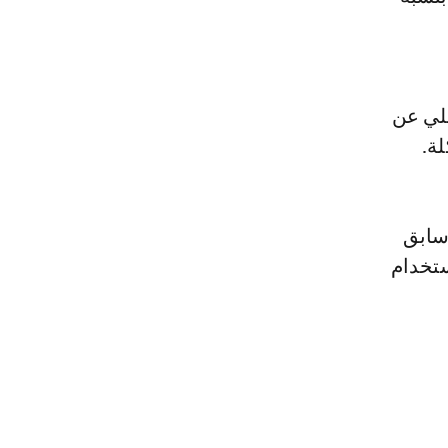
لي عن
ة.
 سابق
 باستخدام