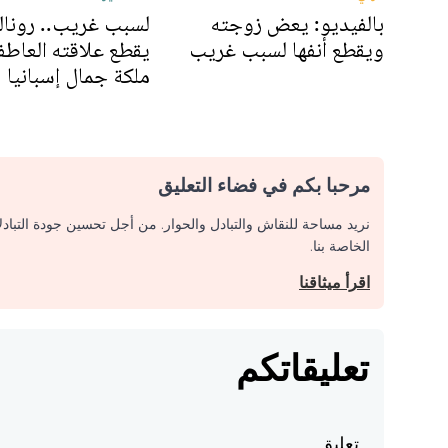
بالفيديو: يعض زوجته
لسبب غريب.. رونال
ويقطع أنفها لسبب غريب
يقطع علاقته العاطف
ملكة جمال إسبانيا
مرحبا بكم في فضاء التعليق
نريد مساحة للنقاش والتبادل والحوار. من أجل تحسين جودة التباد
الخاصة بنا.
اقرأ ميثاقنا
تعليقاتكم
تعليق