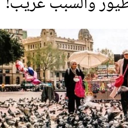
يور والسبب غريب!