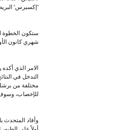
"إكسبرس" البريط
ستكون الخطوة ال
شهري كانون الأول
الامر الذي أكده
للإخصاب، وسوف تُحل
أولاً على الطيور