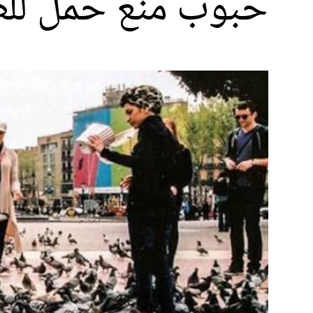
حبوب منع حمل للط