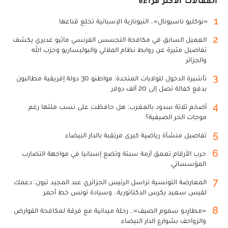
المقالات الأكثر قراءة
1
«نوكليو ناسيونال».. النيونازية الإسبانية تخلع قناعها
2
العميل السابق في مكافحة التجسس الفرنسي ماثيو غديري يكشف
تفاصيل مثيرة عن روابط نظام الملالي والبوليساريو وحزب الله
والجزائر
3
تأشيرة الدخول للولايات المتحدة: مواطنو 30 دولة إفريقية مطالبون
بدفع كفالة تصل إلى 20 ألف دولار
4
أضخم ثلاثة سدود بالمغرب: هل حافظت على نسب ملئها رغم
موجات الحر الصيفية؟
5
تفاصيل منشأة رياضية كبرى مرتقبة بالدار البيضاء
6
حرب الأرقام تعمق أزمة سبتة وتضع إسبانيا في مواجهة التضارب
المؤسساتي
7
المعارضة التونسية تراسل الرئيس الجزائري عبد المجيد تبون: دعمك
لقيس سعيد يكرس الدكتاتورية.. وسيادة تونس خط أحمر
8
«مطارِدو سموم الصيف».. رحلة ميدانية مع فرقة لمكافحة القوارض
والزواحف بشوارع الدار البيضاء