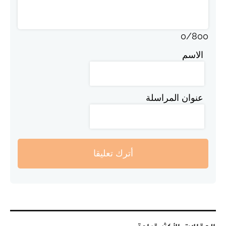
0
/
800
الاسم
عنوان المراسلة
أترك تعليقا