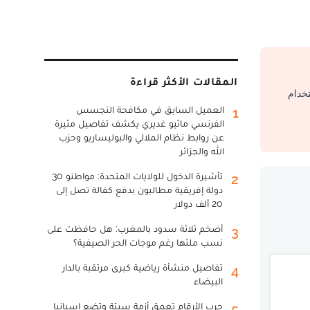
المقالات الأكثر قراءة
تخدام
العميل السابق في مكافحة التجسس
1
الفرنسي ماثيو غديري يكشف تفاصيل مثيرة
عن روابط نظام الملالي والبوليساريو وحزب
الله والجزائر
تأشيرة الدخول للولايات المتحدة: مواطنو 30
2
دولة إفريقية مطالبون بدفع كفالة تصل إلى
20 ألف دولار
أضخم ثلاثة سدود بالمغرب: هل حافظت على
3
نسب ملئها رغم موجات الحر الصيفية؟
تفاصيل منشأة رياضية كبرى مرتقبة بالدار
4
البيضاء
حرب الأرقام تعمق أزمة سبتة وتضع إسبانيا
5