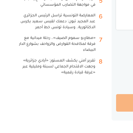
في مواجهة التضارب المؤسساتي
المعارضة التونسية تراسل الرئيس الجزائري
6
عبد المجيد تبون: دعمك لقيس سعيد يكرس
الدكتاتورية.. وسيادة تونس خط أحمر
«مطارِدو سموم الصيف».. رحلة ميدانية مع
7
فرقة لمكافحة القوارض والزواحف بشوارع الدار
البيضاء
تقرير أمني يكشف المستور: «أيادي جزائرية»
8
وجهت الاقتحام الجماعي لسبتة ومليلية عبر
«غرفة قيادة رقمية»