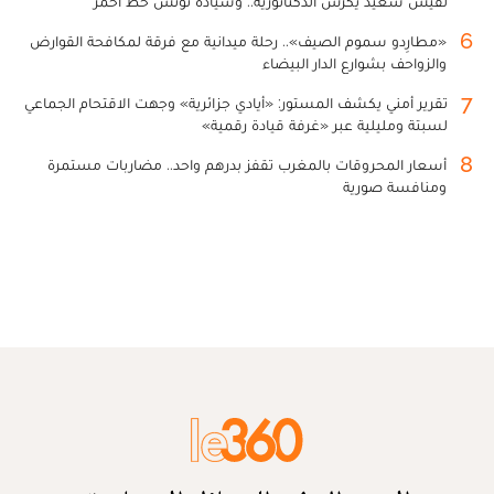
لقيس سعيد يكرس الدكتاتورية.. وسيادة تونس خط أحمر
6
«مطارِدو سموم الصيف».. رحلة ميدانية مع فرقة لمكافحة القوارض
والزواحف بشوارع الدار البيضاء
7
تقرير أمني يكشف المستور: «أيادي جزائرية» وجهت الاقتحام الجماعي
لسبتة ومليلية عبر «غرفة قيادة رقمية»
8
أسعار المحروقات بالمغرب تقفز بدرهم واحد.. مضاربات مستمرة
ومنافسة صورية