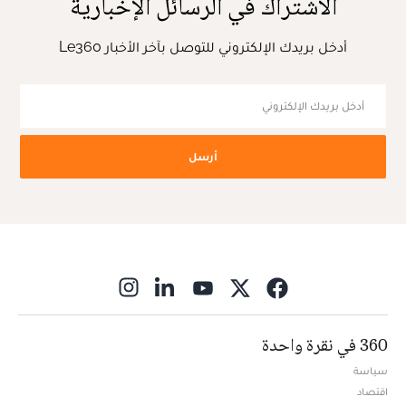
الاشتراك في الرسائل الإخبارية
أدخل بريدك الإلكتروني للتوصل بآخر الأخبار Le360
أرسل
ns in new window
360 في نقرة واحدة
سياسة
اقتصاد