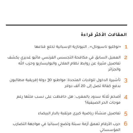
المقالات الأكثر قراءة
1
«نوكليو ناسيونال».. النيونازية الإسبانية تخلع قناعها
2
العميل السابق في مكافحة التجسس الفرنسي ماثيو غديري يكشف
تفاصيل مثيرة عن روابط نظام الملالي والبوليساريو وحزب الله
والجزائر
3
تأشيرة الدخول للولايات المتحدة: مواطنو 30 دولة إفريقية مطالبون
بدفع كفالة تصل إلى 20 ألف دولار
4
أضخم ثلاثة سدود بالمغرب: هل حافظت على نسب ملئها رغم
موجات الحر الصيفية؟
5
تفاصيل منشأة رياضية كبرى مرتقبة بالدار البيضاء
6
حرب الأرقام تعمق أزمة سبتة وتضع إسبانيا في مواجهة التضارب
المؤسساتي