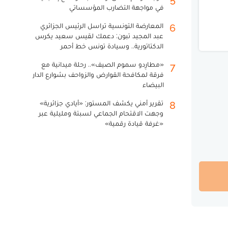
في مواجهة التضارب المؤسساتي
المعارضة التونسية تراسل الرئيس الجزائري
6
عبد المجيد تبون: دعمك لقيس سعيد يكرس
الدكتاتورية.. وسيادة تونس خط أحمر
«مطارِدو سموم الصيف».. رحلة ميدانية مع
7
فرقة لمكافحة القوارض والزواحف بشوارع الدار
البيضاء
تقرير أمني يكشف المستور: «أيادي جزائرية»
8
وجهت الاقتحام الجماعي لسبتة ومليلية عبر
«غرفة قيادة رقمية»