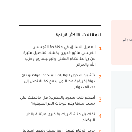
المقالات الأكثر قراءة
تخدام
العميل السابق في مكافحة التجسس
1
الفرنسي ماثيو غديري يكشف تفاصيل مثيرة
عن روابط نظام الملالي والبوليساريو وحزب
الله والجزائر
تأشيرة الدخول للولايات المتحدة: مواطنو 30
2
دولة إفريقية مطالبون بدفع كفالة تصل إلى
20 ألف دولار
أضخم ثلاثة سدود بالمغرب: هل حافظت على
3
نسب ملئها رغم موجات الحر الصيفية؟
تفاصيل منشأة رياضية كبرى مرتقبة بالدار
4
البيضاء
حرب الأرقام تعمق أزمة سبتة وتضع إسبانيا
5