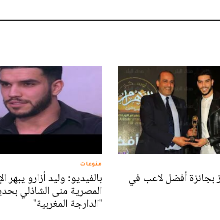
منوعات
ز بجائزة أفضل لاعب في
بالفيديو: وليد أزارو يبهر ال
المصرية منى الشاذلي بحديث
"الدارجة المغربية"