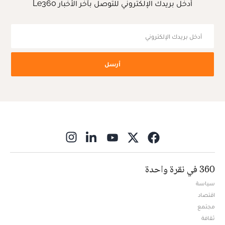
أدخل بريدك الإلكتروني للتوصل بآخر الأخبار Le360
أرسل
ns in new window
360 في نقرة واحدة
سياسة
اقتصاد
مجتمع
ثقافة