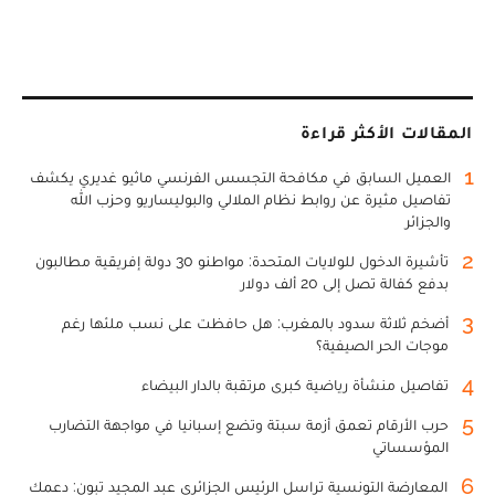
المقالات الأكثر قراءة
1
العميل السابق في مكافحة التجسس الفرنسي ماثيو غديري يكشف
تفاصيل مثيرة عن روابط نظام الملالي والبوليساريو وحزب الله
والجزائر
2
تأشيرة الدخول للولايات المتحدة: مواطنو 30 دولة إفريقية مطالبون
بدفع كفالة تصل إلى 20 ألف دولار
3
أضخم ثلاثة سدود بالمغرب: هل حافظت على نسب ملئها رغم
موجات الحر الصيفية؟
4
تفاصيل منشأة رياضية كبرى مرتقبة بالدار البيضاء
5
حرب الأرقام تعمق أزمة سبتة وتضع إسبانيا في مواجهة التضارب
المؤسساتي
6
المعارضة التونسية تراسل الرئيس الجزائري عبد المجيد تبون: دعمك