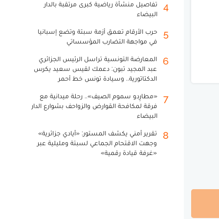
تفاصيل منشأة رياضية كبرى مرتقبة بالدار
4
البيضاء
حرب الأرقام تعمق أزمة سبتة وتضع إسبانيا
5
في مواجهة التضارب المؤسساتي
المعارضة التونسية تراسل الرئيس الجزائري
6
عبد المجيد تبون: دعمك لقيس سعيد يكرس
الدكتاتورية.. وسيادة تونس خط أحمر
«مطارِدو سموم الصيف».. رحلة ميدانية مع
7
فرقة لمكافحة القوارض والزواحف بشوارع الدار
البيضاء
تقرير أمني يكشف المستور: «أيادي جزائرية»
8
وجهت الاقتحام الجماعي لسبتة ومليلية عبر
«غرفة قيادة رقمية»