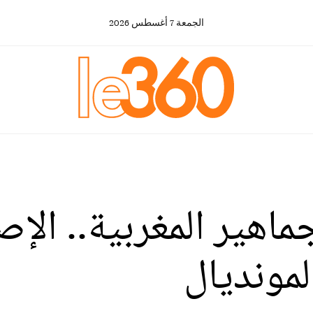
الجمعة
7
أغسطس
2026
ماهير المغربية.. الإص
مونديال