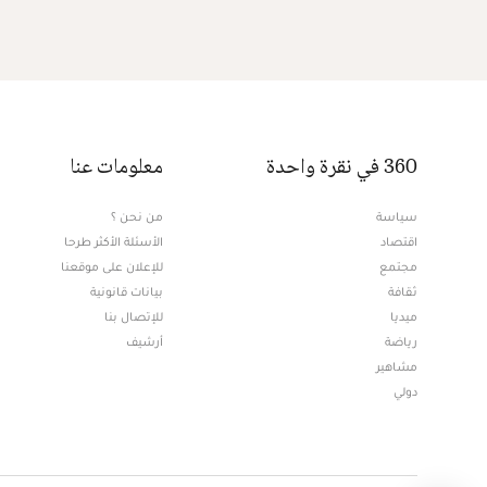
360 في نقرة واحدة
معلومات عنا
سياسة
من نحن ؟
اقتصاد
الأسئلة الأكثر طرحا
مجتمع
للإعلان على موقعنا
ثقافة
بيانات قانونية
ميديا
للإتصال بنا
Opens in new window
رياضة
أرشيف
مشاهير
دولي