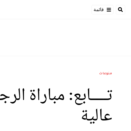
قائمة
منوعات
تــــابع: مباراة ا
عالية