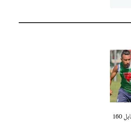
المنصوري رسميا بآسفي مقابل 160