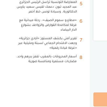
المعارضة التونسية تراسل الرئيس الجزائري
5
عبد المجيد تبون: دعمك لقيس سعيد يكرس
الدكتاتورية.. وسيادة تونس خط أحمر
«مطارِدو سموم الصيف».. رحلة ميدانية مع
6
فرقة لمكافحة القوارض والزواحف بشوارع
الدار البيضاء
تقرير أمني يكشف المستور: «أيادي جزائرية»
7
وجهت الاقتحام الجماعي لسبتة ومليلية عبر
«غرفة قيادة رقمية»
أسعار المحروقات بالمغرب تقفز بدرهم واحد..
8
مضاربات مستمرة ومنافسة صورية