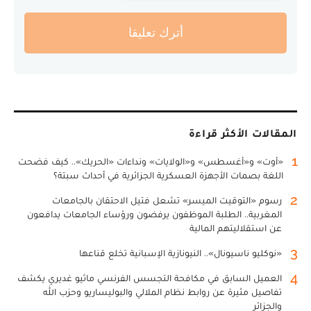
أترك تعليقا
المقالات الأكثر قراءة
1
«أوت» و«أغسطس» و«الولايات» ونداءات «الحريك».. كيف فضحت
اللغة بصمات الأجهزة العسكرية الجزائرية في أحداث سبتة؟
2
رسوم «التوقيت الميسر» تشعل فتيل الاحتقان بالجامعات
المغربية.. الطلبة الموظفون يرفضون ورؤساء الجامعات يدافعون
عن استقلاليتهم المالية
3
«نوكليو ناسيونال».. النيونازية الإسبانية تخلع قناعها
4
العميل السابق في مكافحة التجسس الفرنسي ماثيو غديري يكشف
تفاصيل مثيرة عن روابط نظام الملالي والبوليساريو وحزب الله
والجزائر