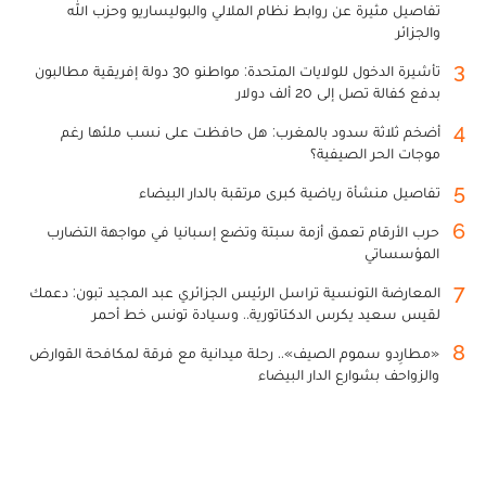
تفاصيل مثيرة عن روابط نظام الملالي والبوليساريو وحزب الله
والجزائر
3
تأشيرة الدخول للولايات المتحدة: مواطنو 30 دولة إفريقية مطالبون
بدفع كفالة تصل إلى 20 ألف دولار
4
أضخم ثلاثة سدود بالمغرب: هل حافظت على نسب ملئها رغم
موجات الحر الصيفية؟
5
تفاصيل منشأة رياضية كبرى مرتقبة بالدار البيضاء
6
حرب الأرقام تعمق أزمة سبتة وتضع إسبانيا في مواجهة التضارب
المؤسساتي
7
المعارضة التونسية تراسل الرئيس الجزائري عبد المجيد تبون: دعمك
لقيس سعيد يكرس الدكتاتورية.. وسيادة تونس خط أحمر
8
«مطارِدو سموم الصيف».. رحلة ميدانية مع فرقة لمكافحة القوارض
والزواحف بشوارع الدار البيضاء