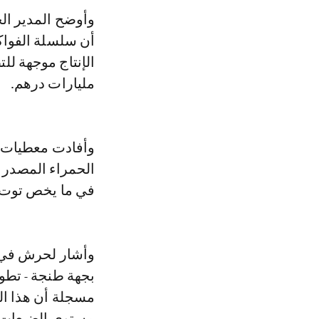
وأوضح المدير ال
أن سلسلة الفواكة
مليارات درهم.
وأفادت معطيات لل
في ما يخص توت العليق، و95 في المائة 
وأشار لحرش في تص
مسجلة أن هذا ال
مستوى الضيعات ا