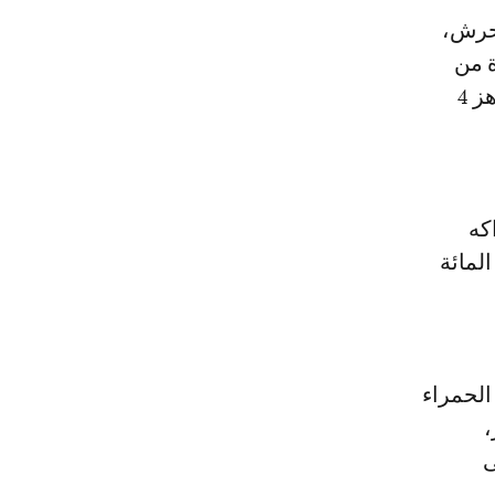
لحرش،
ة من
الإنتاج موجهة للتصدير، وتحقق رقم معاملات سنوي يمكن أن يصل إلى يناهز 4
كه
 في المائة بالنسبة لتوت الأرض، و90 في المائة
الحمراء
ز 5000 هكتر،
ى