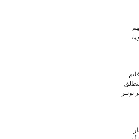
هم
دة 9 أشهر سنويا،
ليم
تنطلق
نونبر
20 هكتار، ضمنها 15 هكتار