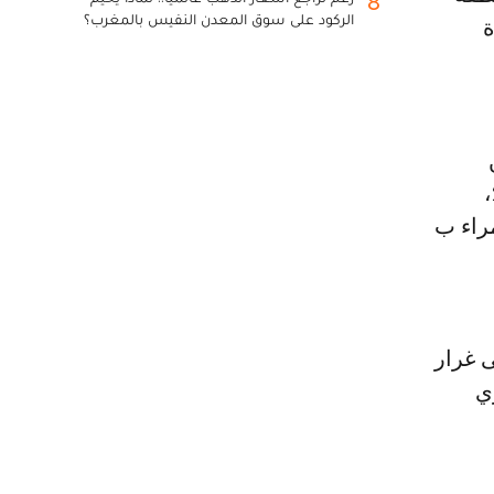
8
الركود على سوق المعدن النفيس بالمغرب؟
 إنشاء 20 وحدة
مضاعفة الناتج الداخلي الخام الفلاحي بواقع مرتين بين سنتي 2008 و2019،
لحمراء ب
ى غرار
ي