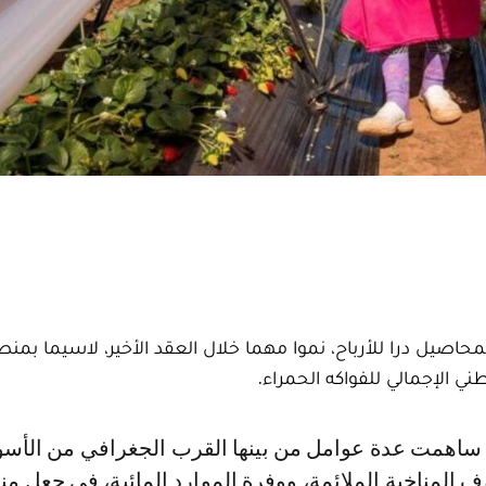
محاصيل درا للأرباح، نموا مهما خلال العقد الأخير، لاسيما بمن
ف المناخية الملائمة، ووفرة الموارد المائية، في جعل م