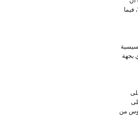
حا أن
 فيما
حسيسية
1) بالعالم القروي بجهة
لى
لى
كوس من