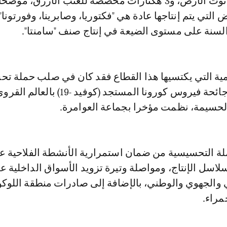
مخصصة لزراعة توت الأرض، و3 هكتارات مخصصة للعنب الأزرق، موض
لتي يتم إنتاجها عادة هي "فكتوريا، وصابرينا، وفورتونا"،
السنة على مستوى الضيعة في إنتاج صنف "سامنتا".
همية التي يكتسيها هذا القطاع فقد كان في صلب حملة ت
حول الوقاية من جائحة فيروس كورونا المستجد (كوفيد -9
الحسيمة، نظمت مؤخرا بجماعة العوامرة.
ة التحسيسية من ضمان استمرارية الأنشطة الفلاحية ع
سل الإنتاج، ومواصلة وتيرة تزويد الأسواق الداخلية ع
والجهوي والوطني، بالإضافة إلى صادرات منطقة اللو
مراء.