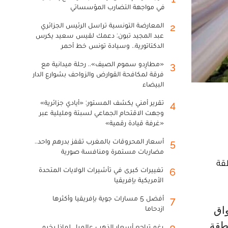
في مواجهة التضارب المؤسساتي
المعارضة التونسية تراسل الرئيس الجزائري
2
عبد المجيد تبون: دعمك لقيس سعيد يكرس
الدكتاتورية.. وسيادة تونس خط أحمر
«مطارِدو سموم الصيف».. رحلة ميدانية مع
3
فرقة لمكافحة القوارض والزواحف بشوارع الدار
البيضاء
تقرير أمني يكشف المستور: «أيادي جزائرية»
4
وجهت الاقتحام الجماعي لسبتة ومليلية عبر
«غرفة قيادة رقمية»
أسعار المحروقات بالمغرب تقفز بدرهم واحد..
5
مضاربات مستمرة ومنافسة صورية
طقة
تغييرات كبرى في تأشيرات الولايات المتحدة
6
الأمريكية بإفريقيا
أفضل 5 مسارات جوية بإفريقيا وأكثرها
7
ازدحاما
نطقة
رغم تراجع أسعار الذهب عالميا.. لماذا يخيم