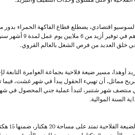
سوسيو اقتصادي، يضطلع قطاع الفاكهة الحمراء بدور م
للغاية، حيث يساهم في توفير أزيد من 6 ملايين يوم عمل لم
في خلق العديد من فرص الشغل بالعالم القروي.
د أوهدا، مسير ضيعة فلاحية بجماعة العوامرة التابعة لإق
يح مماثل، أن تهييء الحقول يبدأ في شهر غشت، فيما 
منتصف شهر شتنبر، لتبدأ عملية جني المحصول في شهر 
ية السنة الموالية.
وأضاف أن هذه الضيعة الفلاحية تمتد على مساحة 