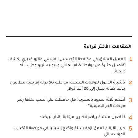
المقالات الأكثر قراءة
1
العميل السابق في مكافحة التجسس الفرنسي ماثيو غديري يكشف
تفاصيل مثيرة عن روابط نظام الملالي والبوليساريو وحزب الله
والجزائر
2
تأشيرة الدخول للولايات المتحدة: مواطنو 30 دولة إفريقية مطالبون
بدفع كفالة تصل إلى 20 ألف دولار
3
أضخم ثلاثة سدود بالمغرب: هل حافظت على نسب ملئها رغم
موجات الحر الصيفية؟
4
تفاصيل منشأة رياضية كبرى مرتقبة بالدار البيضاء
5
حرب الأرقام تعمق أزمة سبتة وتضع إسبانيا في مواجهة التضارب
المؤسساتي