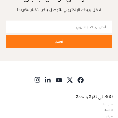
أدخل بريدك الإلكتروني للتوصل بآخر الأخبار Le360
أرسل
ns in new window
360 في نقرة واحدة
سياسة
اقتصاد
مجتمع