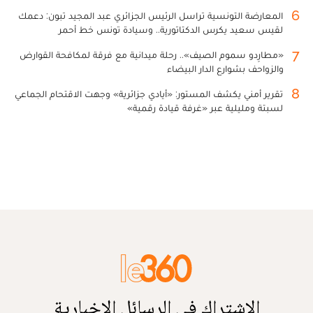
6
المعارضة التونسية تراسل الرئيس الجزائري عبد المجيد تبون: دعمك
لقيس سعيد يكرس الدكتاتورية.. وسيادة تونس خط أحمر
7
«مطارِدو سموم الصيف».. رحلة ميدانية مع فرقة لمكافحة القوارض
والزواحف بشوارع الدار البيضاء
8
تقرير أمني يكشف المستور: «أيادي جزائرية» وجهت الاقتحام الجماعي
لسبتة ومليلية عبر «غرفة قيادة رقمية»
الاشتراك في الرسائل الإخبارية