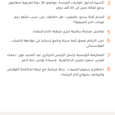
3
تأشيرة الدخول للولايات المتحدة: مواطنو 30 دولة إفريقية مطالبون
بدفع كفالة تصل إلى 20 ألف دولار
4
أضخم ثلاثة سدود بالمغرب: هل حافظت على نسب ملئها رغم
موجات الحر الصيفية؟
5
تفاصيل منشأة رياضية كبرى مرتقبة بالدار البيضاء
6
حرب الأرقام تعمق أزمة سبتة وتضع إسبانيا في مواجهة التضارب
المؤسساتي
7
المعارضة التونسية تراسل الرئيس الجزائري عبد المجيد تبون: دعمك
لقيس سعيد يكرس الدكتاتورية.. وسيادة تونس خط أحمر
8
«مطارِدو سموم الصيف».. رحلة ميدانية مع فرقة لمكافحة القوارض
والزواحف بشوارع الدار البيضاء