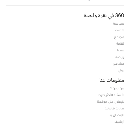
360 في نقرة واحدة
سياسة
اقتصاد
مجتمع
ثقافة
ميديا
Opens in new window
رياضة
مشاهير
دولي
معلومات عنا
من نحن ؟
الأسئلة الأكثر طرحا
للإعلان على موقعنا
بيانات قانونية
للإتصال بنا
أرشيف