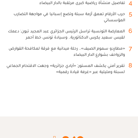
4
تفاصيل منشأة رياضية كبرى مرتقبة بالدار البيضاء
5
حرب الأرقام تعمق أزمة سبتة وتضع إسبانيا في مواجهة التضارب
المؤسساتي
6
المعارضة التونسية تراسل الرئيس الجزائري عبد المجيد تبون: دعمك
لقيس سعيد يكرس الدكتاتورية.. وسيادة تونس خط أحمر
7
«مطارِدو سموم الصيف».. رحلة ميدانية مع فرقة لمكافحة القوارض
والزواحف بشوارع الدار البيضاء
8
تقرير أمني يكشف المستور: «أيادي جزائرية» وجهت الاقتحام الجماعي
لسبتة ومليلية عبر «غرفة قيادة رقمية»