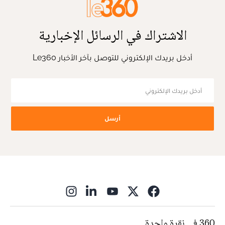
الاشتراك في الرسائل الإخبارية
أدخل بريدك الإلكتروني للتوصل بآخر الأخبار Le360
أرسل
ns in new window
360 في نقرة واحدة