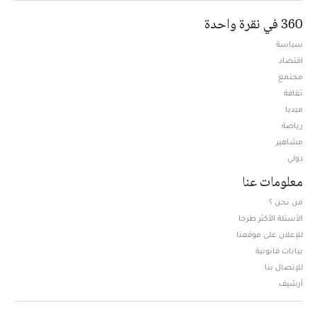
360 في نقرة واحدة
سياسة
اقتصاد
مجتمع
ثقافة
ميديا
Opens in new window
رياضة
مشاهير
دولي
معلومات عنا
من نحن ؟
الأسئلة الأكثر طرحا
للإعلان على موقعنا
بيانات قانونية
للإتصال بنا
أرشيف