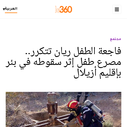
العربية
▾
مجتمع
فاجعة الطفل ريان تتكرر..
مصرع طفل إثر سقوطه في بئر
بإقليم أزيلال