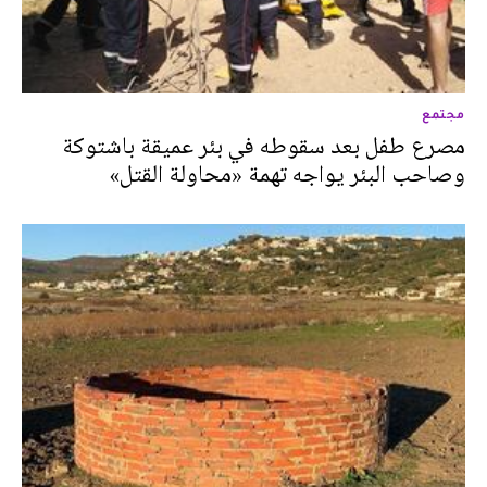
مجتمع
مصرع طفل بعد سقوطه في بئر عميقة باشتوكة
وصاحب البئر يواجه تهمة «محاولة القتل»