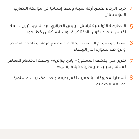
4
حرب الأرقام تعمق أزمة سبتة وتضع إسبانيا في مواجهة التضارب
المؤسساتي
5
المعارضة التونسية تراسل الرئيس الجزائري عبد المجيد تبون: دعمك
لقيس سعيد يكرس الدكتاتورية.. وسيادة تونس خط أحمر
6
«مطارِدو سموم الصيف».. رحلة ميدانية مع فرقة لمكافحة القوارض
والزواحف بشوارع الدار البيضاء
7
تقرير أمني يكشف المستور: «أيادي جزائرية» وجهت الاقتحام الجماعي
لسبتة ومليلية عبر «غرفة قيادة رقمية»
8
أسعار المحروقات بالمغرب تقفز بدرهم واحد.. مضاربات مستمرة
ومنافسة صورية