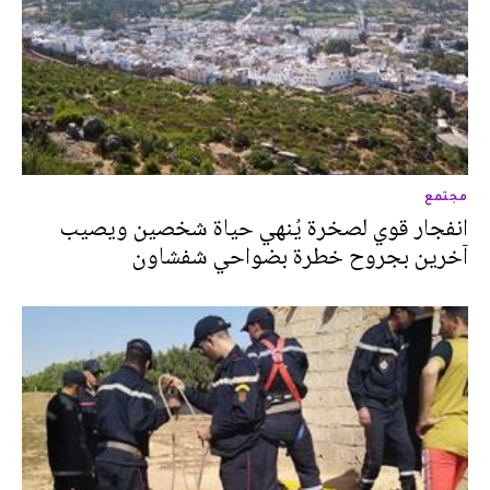
مجتمع
انفجار قوي لصخرة يُنهي حياة شخصين ويصيب
آخرين بجروح خطرة بضواحي شفشاون