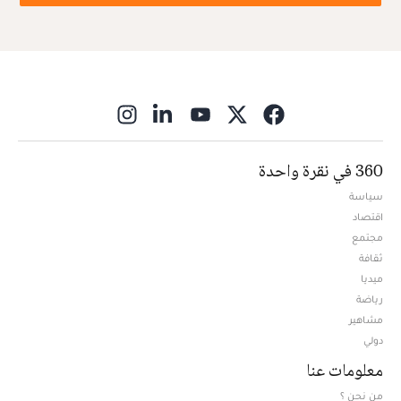
ns in new window
360 في نقرة واحدة
سياسة
اقتصاد
مجتمع
ثقافة
ميديا
Opens in new window
رياضة
مشاهير
دولي
معلومات عنا
من نحن ؟