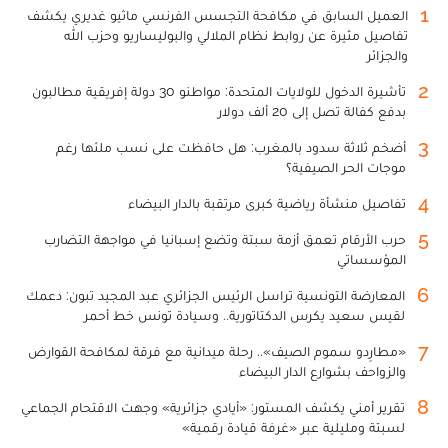
1
العميل السابق في مكافحة التجسس الفرنسي ماثيو غديري يكشف
تفاصيل مثيرة عن روابط نظام الملالي والبوليساريو وحزب الله
والجزائر
2
تأشيرة الدخول للولايات المتحدة: مواطنو 30 دولة إفريقية مطالبون
بدفع كفالة تصل إلى 20 ألف دولار
3
أضخم ثلاثة سدود بالمغرب: هل حافظت على نسب ملئها رغم
موجات الحر الصيفية؟
4
تفاصيل منشأة رياضية كبرى مرتقبة بالدار البيضاء
5
حرب الأرقام تعمق أزمة سبتة وتضع إسبانيا في مواجهة التضارب
المؤسساتي
6
المعارضة التونسية تراسل الرئيس الجزائري عبد المجيد تبون: دعمك
لقيس سعيد يكرس الدكتاتورية.. وسيادة تونس خط أحمر
7
«مطارِدو سموم الصيف».. رحلة ميدانية مع فرقة لمكافحة القوارض
والزواحف بشوارع الدار البيضاء
8
تقرير أمني يكشف المستور: «أيادي جزائرية» وجهت الاقتحام الجماعي
لسبتة ومليلية عبر «غرفة قيادة رقمية»