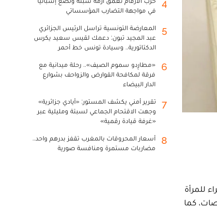
حرب الأرقام تعمق أزمة سبتة وتضع إسبانيا
4
في مواجهة التضارب المؤسساتي
المعارضة التونسية تراسل الرئيس الجزائري
5
عبد المجيد تبون: دعمك لقيس سعيد يكرس
الدكتاتورية.. وسيادة تونس خط أحمر
«مطارِدو سموم الصيف».. رحلة ميدانية مع
6
فرقة لمكافحة القوارض والزواحف بشوارع
الدار البيضاء
تقرير أمني يكشف المستور: «أيادي جزائرية»
7
وجهت الاقتحام الجماعي لسبتة ومليلية عبر
«غرفة قيادة رقمية»
أسعار المحروقات بالمغرب تقفز بدرهم واحد..
8
مضاربات مستمرة ومنافسة صورية
هراء للمرأة
صات، كما