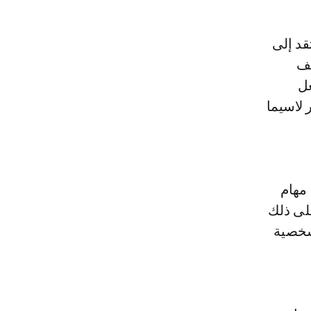
يف
عل
 لاسيما
مهام
لى ذلك
شخصية