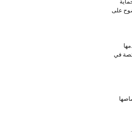
ماية
ضوح على
مها
تصة في
اصها